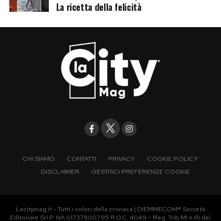
La ricetta della felicità
CHI SIAMO
CONTATTI
PRIVACY
COOKIE POLICY
DISCLAIMER
GESTISCI PREFERENZE COOKIE
Lacitymag.it - Tutti i colori della cronaca | DIEMMECOM® Società
Editoriale Srl P. IVA 01737800795 R.O.C. 4049 – Reg. Trib MI n.61 del