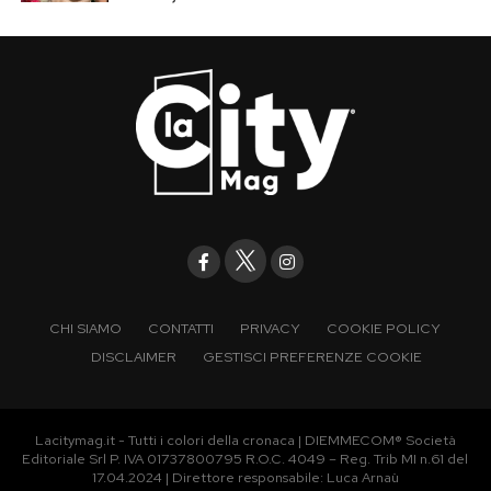
CHI SIAMO
CONTATTI
PRIVACY
COOKIE POLICY
DISCLAIMER
GESTISCI PREFERENZE COOKIE
Lacitymag.it - Tutti i colori della cronaca | DIEMMECOM® Società
Editoriale Srl P. IVA 01737800795 R.O.C. 4049 – Reg. Trib MI n.61 del
17.04.2024 | Direttore responsabile: Luca Arnaù