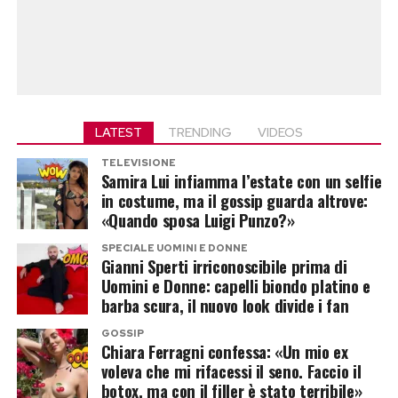
LATEST
TRENDING
VIDEOS
TELEVISIONE
Samira Lui infiamma l’estate con un selfie
in costume, ma il gossip guarda altrove:
«Quando sposa Luigi Punzo?»
SPECIALE UOMINI E DONNE
Gianni Sperti irriconoscibile prima di
Uomini e Donne: capelli biondo platino e
barba scura, il nuovo look divide i fan
GOSSIP
Chiara Ferragni confessa: «Un mio ex
voleva che mi rifacessi il seno. Faccio il
botox, ma con il filler è stato terribile»