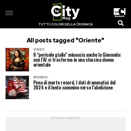
TUTTI I COLORI DELLA CRONACA
All posts tagged "Oriente"
VIDEO
Il “pericolo giallo” minaccia anche la Gioconda:
con l’AI si trasforma in una classica donna
orientale
MONDO
Pena di morte record. I dati drammatici del
2024 e il lento cammino verso l’abolizione
ADVERTISEMENT