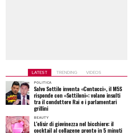
LATEST
TRENDING
VIDEOS
POLITICA
Salvo Sottile inventa «Contucci», il M5S
risponde con «Sottiloni»: volano insulti
tra il conduttore Rai e i parlamentari
grillini
BEAUTY
L’elisir di giovinezza nel bicchiere: il
cocktail al collagene pronto in 5 minuti