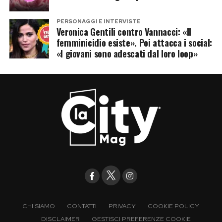
PERSONAGGI E INTERVISTE
Veronica Gentili contro Vannacci: «Il
femminicidio esiste». Poi attacca i social:
«I giovani sono adescati dal loro loop»
CHI SIAMO
CONTATTI
PRIVACY
COOKIE POLICY
DISCLAIMER
GESTISCI PREFERENZE COOKIE