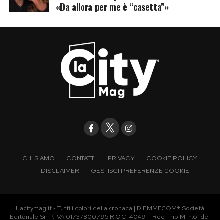
«Da allora per me è “casetta”»
CHI SIAMO
CONTATTI
PRIVACY
COOKIE POLICY
DISCLAIMER
GESTISCI PREFERENZE COOKIE
Lacitymag.it - Tutti i colori della cronaca | DIEMMECOM® Società
Editoriale Srl P. IVA 01737800795 R.O.C. 4049 – Reg. Trib MI n.61 del