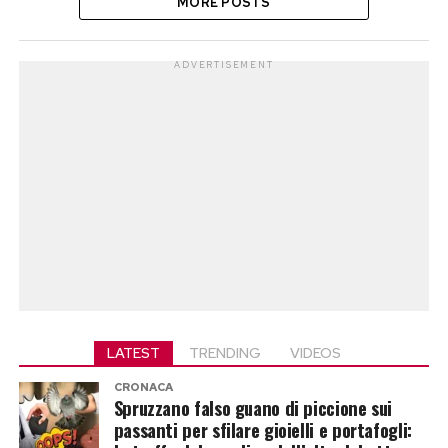
MORE POSTS
ADVERTISEMENT
LATEST
TRENDING
VIDEOS
CRONACA
Spruzzano falso guano di piccione sui
passanti per sfilare gioielli e portafogli: