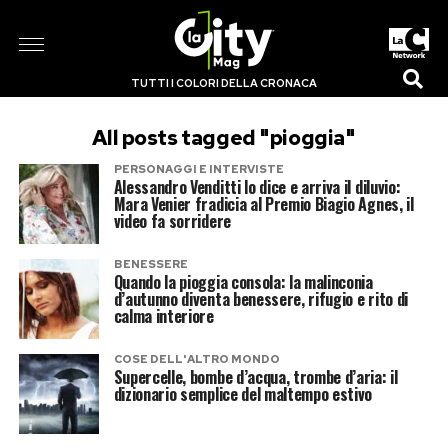
TUTTI I COLORI DELLA CRONACA
All posts tagged "pioggia"
PERSONAGGI E INTERVISTE
Alessandro Venditti lo dice e arriva il diluvio:
Mara Venier fradicia al Premio Biagio Agnes, il
video fa sorridere
BENESSERE
Quando la pioggia consola: la malinconia
d’autunno diventa benessere, rifugio e rito di
calma interiore
COSE DELL'ALTRO MONDO
Supercelle, bombe d’acqua, trombe d’aria: il
dizionario semplice del maltempo estivo