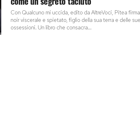
come un segreto taciuto
Con Qualcuno mi uccida, edito da AltreVoci, Pitea firma
noir viscerale e spietato, figlio della sua terra e delle su
ossessioni. Un libro che consacra...