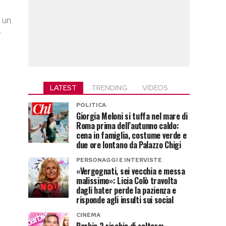
 un
e
LATEST
TRENDING
VIDEOS
POLITICA
Giorgia Meloni si tuffa nel mare di
Roma prima dell’autunno caldo:
cena in famiglia, costume verde e
due ore lontano da Palazzo Chigi
PERSONAGGI E INTERVISTE
«Vergognati, sei vecchia e messa
malissimo»: Licia Colò travolta
dagli hater perde la pazienza e
risponde agli insulti sui social
CINEMA