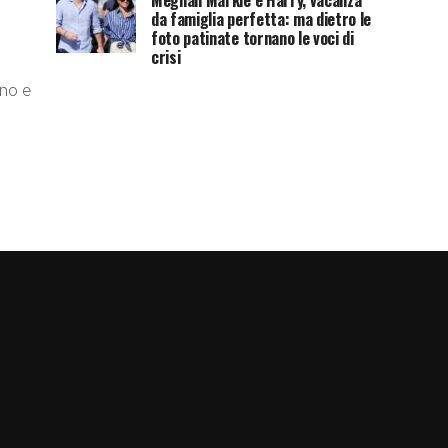
Meghan Markle e Harry, vacanza
da famiglia perfetta: ma dietro le
foto patinate tornano le voci di
crisi
nno e