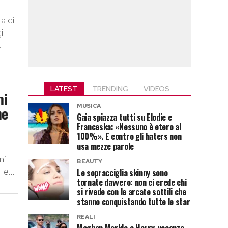
ta di
i
.
LATEST
TRENDING
VIDEOS
mi
MUSICA
me
Gaia spiazza tutti su Elodie e
Franceska: «Nessuno è etero al
100%». E contro gli haters non
usa mezze parole
ni
BEAUTY
e...
Le sopracciglia skinny sono
tornate davvero: non ci crede chi
si rivede con le arcate sottili che
stanno conquistando tutte le star
REALI