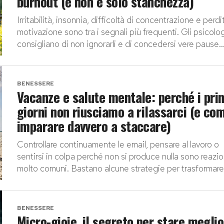
burnout (e non è solo stanchezza)
Irritabilità, insonnia, difficoltà di concentrazione e perdi
motivazione sono tra i segnali più frequenti. Gli psicolog
consigliano di non ignorarli e di concedersi vere pause..
BENESSERE
Vacanze e salute mentale: perché i pri
giorni non riusciamo a rilassarci (e co
imparare davvero a staccare)
Controllare continuamente le email, pensare al lavoro o
sentirsi in colpa perché non si produce nulla sono reazio
molto comuni. Bastano alcune strategie per trasformare l
BENESSERE
Micro-gioie, il segreto per stare meglio