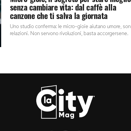
senza cambiare vita: dal caffè alla
canzone che ti salva la giornata
Uno studio conferma: le micro-gioie aiutano umore, so
relazioni. Non servono rivoluzioni, basta accorgersene.