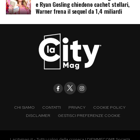
e Ryan Gosling chiedono cachet stellari,
Warner frena il sequel da 1,4 miliardi
CHI SIAMO
CONTATTI
PRIVACY
COOKIE POLICY
DISCLAIMER
GESTISCI PREFERENZE COOKIE
Lacitymag.it - Tutti i colori della cronaca | DIEMMECOM® Società