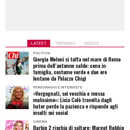
LATEST
TRENDING
VIDEOS
POLITICA
Giorgia Meloni si tuffa nel mare di Roma
prima dell’autunno caldo: cena in
famiglia, costume verde e due ore
lontano da Palazzo Chigi
PERSONAGGI E INTERVISTE
«Vergognati, sei vecchia e messa
malissimo»: Licia Colò travolta dagli
hater perde la pazienza e risponde agli
insulti sui social
CINEMA
Barbie 2 rischia di saltare: Margot Robbie