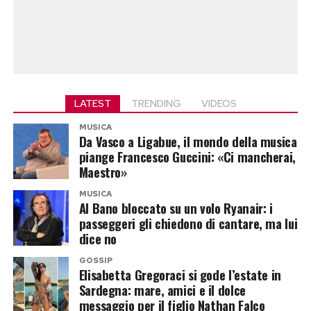
LATEST
TRENDING
VIDEOS
MUSICA
Da Vasco a Ligabue, il mondo della musica
piange Francesco Guccini: «Ci mancherai,
Maestro»
MUSICA
Al Bano bloccato su un volo Ryanair: i
passeggeri gli chiedono di cantare, ma lui
dice no
GOSSIP
Elisabetta Gregoraci si gode l’estate in
Sardegna: mare, amici e il dolce
messaggio per il figlio Nathan Falco