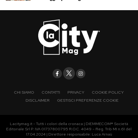
CHI SIAMO
CONTATTI
PRIVACY
COOKIE POLICY
DISCLAIMER
GESTISCI PREFERENZE COOKIE
Lacitymag.it - Tutti i colori della cronaca | DIEMMECOM® Società
Editoriale Srl P. IVA 01737800795 R.O.C. 4049 – Reg. Trib MI n.61 del
17.04.2024 | Direttore responsabile: Luca Arnaù