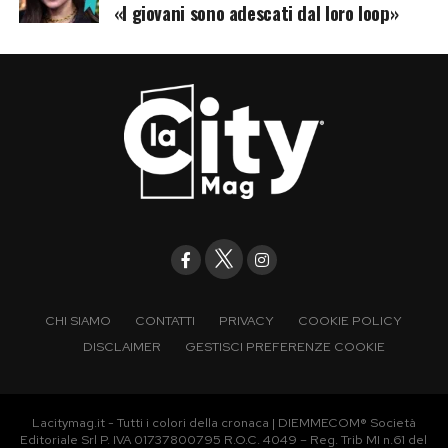
«I giovani sono adescati dal loro loop»
CHI SIAMO
CONTATTI
PRIVACY
COOKIE POLICY
DISCLAIMER
GESTISCI PREFERENZE COOKIE
Lacitymag.it - Tutti i colori della cronaca | DIEMMECOM® Società
Editoriale Srl P. IVA 01737800795 R.O.C. 4049 – Reg. Trib MI n.61 del