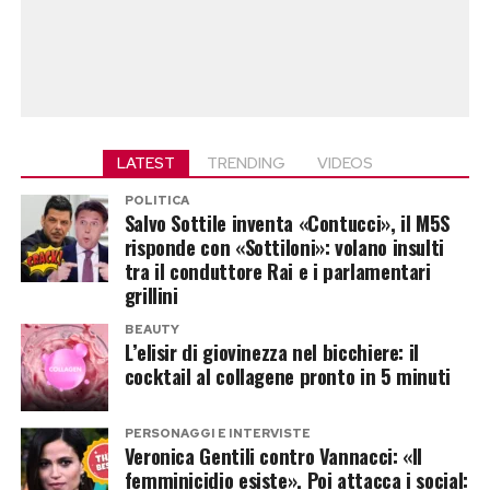
LATEST
TRENDING
VIDEOS
POLITICA
Salvo Sottile inventa «Contucci», il M5S
risponde con «Sottiloni»: volano insulti
tra il conduttore Rai e i parlamentari
grillini
BEAUTY
L’elisir di giovinezza nel bicchiere: il
cocktail al collagene pronto in 5 minuti
PERSONAGGI E INTERVISTE
Veronica Gentili contro Vannacci: «Il
femminicidio esiste». Poi attacca i social: