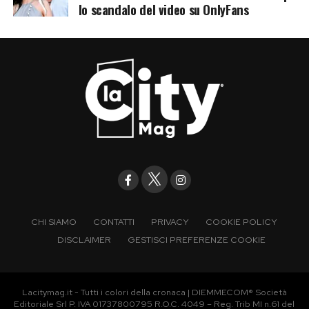
lo scandalo del video su OnlyFans
CHI SIAMO
CONTATTI
PRIVACY
COOKIE POLICY
DISCLAIMER
GESTISCI PREFERENZE COOKIE
Lacitymag.it - Tutti i colori della cronaca | DIEMMECOM® Società
Editoriale Srl P. IVA 01737800795 R.O.C. 4049 – Reg. Trib MI n.61 del