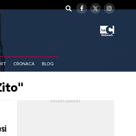
ORT
CRONACA
BLOG
Zito"
ADVERTISEMENT
osi