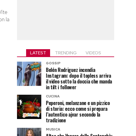
Vite
on la
LATEST
TRENDING
VIDEOS
GOSSIP
Belén Rodriguez incendia
Instagram: dopo il topless arriva
il video sotto la doccia che manda
in tilt i follower
CUCINA
Peperoni, melanzane e un pizzico
di storia: ecco come si prepara
l’autentico ajvar secondo la
tradizione
MUSICA