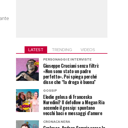
rante
LATEST
TRENDING
VIDEOS
PERSONAGGI E INTERVISTE
Giuseppe Cruciani senza filtri:
«Non sono stato un padre
perfetto». Poi spiega perché
disse che “la droga è buona”
GOSSIP
Elodie gelosa di Franceska
Nuredini? Il defollow a Megan Ria
accende il gossip: spuntano
vecchi baci e messaggi d’amore
CRONACA NERA