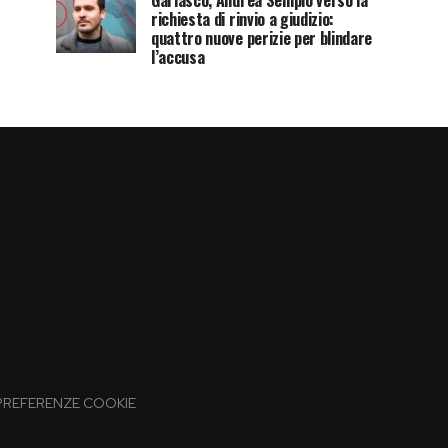
Garlasco, Andrea Sempio verso la
richiesta di rinvio a giudizio:
quattro nuove perizie per blindare
l’accusa
PREFERENZE COOKIE