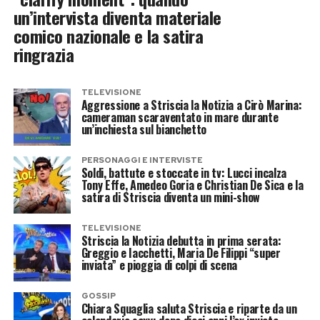
un’intervista diventa materiale
comico nazionale e la satira
ringrazia
TELEVISIONE
Aggressione a Striscia la Notizia a Cirò Marina:
cameraman scaraventato in mare durante
un’inchiesta sul bianchetto
PERSONAGGI E INTERVISTE
Soldi, battute e stoccate in tv: Lucci incalza
Tony Effe, Amedeo Goria e Christian De Sica e la
satira di Striscia diventa un mini-show
TELEVISIONE
Striscia la Notizia debutta in prima serata:
Greggio e Iacchetti, Maria De Filippi “super
inviata” e pioggia di colpi di scena
GOSSIP
Chiara Squaglia saluta Striscia e riparte da un