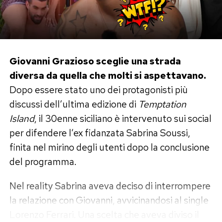
animalier sopra il costume e infine avvolta
soltanto in un asciugamano nella camera
d’albergo.
Il momento più bello è con Nathan
Giovanni Grazioso sceglie una strada
diversa da quella che molti si aspettavano.
Falco
Dopo essere stato uno dei protagonisti più
Tra le fotografie condivise da Elisabetta
discussi dell’ultima edizione di
Temptation
Gregoraci, quelle che hanno raccolto più
Island
, il 30enne siciliano è intervenuto sui social
apprezzamenti sono dedicate al figlio Nathan
per difendere l’ex fidanzata Sabrina Soussi,
Falco, nato dal matrimonio con Flavio Briatore.
finita nel mirino degli utenti dopo la conclusione
del programma.
Mamma e figlio appaiono sorridenti durante una
serata trascorsa insieme in un locale affacciato
Nel reality Sabrina aveva deciso di interrompere
sul mare, tra musica, luci e atmosfera estiva.
la relazione con Giovanni, avvicinandosi al single
Lorenzo Ferrari. Una scelta che aveva diviso il