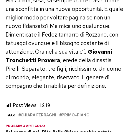
Ma Chiara, si sa, sa sempre come trasformare
una sconfitta in una nuova opportunità. E quale
miglior modo per voltare pagina se non un
nuovo fidanzato? Ma mica uno qualunque.
Dimenticate il Fedez tamarro di Rozzano, con
tatuaggi ovunque e il bisogno costante di
attenzione. Ora nella sua vita c’è
Giovanni
Tronchetti Provera
, erede della dinastia
Pirelli. Separato, tre figli, ricchissimo. Un uomo
di mondo, elegante, riservato. Il genere di
compagno che ti riabilita per definizione.
Post Views:
1.219
TAG:
CHIARA FERRAGNI
PRIMO-PIANO
PROSSIMO ARTICOLO
Col senno di poi, Rita Dalla Chiesa avrebbe potuto