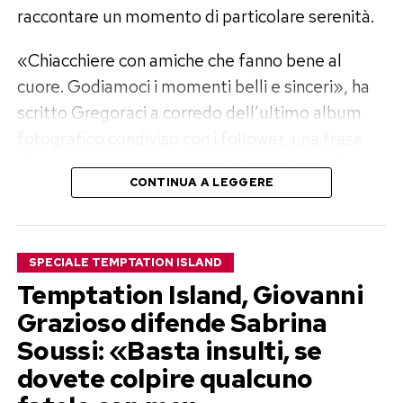
raccontare un momento di particolare serenità.
«Chiacchiere con amiche che fanno bene al
cuore. Godiamoci i momenti belli e sinceri», ha
scritto Gregoraci a corredo dell’ultimo album
fotografico condiviso con i follower, una frase
che riassume perfettamente lo spirito delle sue
CONTINUA A LEGGERE
vacanze.
Mare cristallino, sport e serate con
SPECIALE TEMPTATION ISLAND
gli amici
Temptation Island, Giovanni
Nelle immagini pubblicate su Instagram la
Grazioso difende Sabrina
protagonista assoluta è la Sardegna, da anni una
Soussi: «Basta insulti, se
delle destinazioni preferite della showgirl.
dovete colpire qualcuno