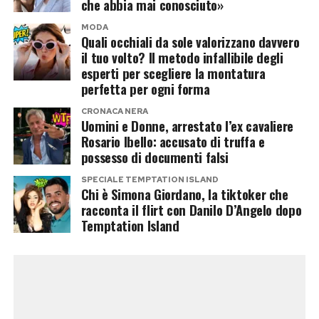
che abbia mai conosciuto»
seguito con passione la loro storia all’interno del
Temptation Island
le avrebbe spiegato di essere
villaggio.
MODA
ormai single e libero da qualsiasi legame con
Quali occhiali da sole valorizzano davvero
il tuo volto? Il metodo infallibile degli
Francesca Coppola. Da lì sarebbe nata una
Post Views:
208
esperti per scegliere la montatura
frequentazione durata alcune settimane.
perfetta per ogni forma
CRONACA NERA
Sempre secondo il suo racconto, il rapporto si
Uomini e Donne, arrestato l’ex cavaliere
sarebbe poi interrotto improvvisamente dopo
Rosario Ibello: accusato di truffa e
possesso di documenti falsi
una serata trascorsa insieme, spingendola a
raccontare pubblicamente la propria versione
SPECIALE TEMPTATION ISLAND
Chi è Simona Giordano, la tiktoker che
dei fatti.
racconta il flirt con Danilo D’Angelo dopo
Temptation Island
È importante sottolineare che, allo stato
attuale,
si tratta esclusivamente della
ricostruzione fornita da Simona Giordano
.
Danilo D’Angelo non ha confermato né smentito
quanto raccontato, mentre Francesca Coppola