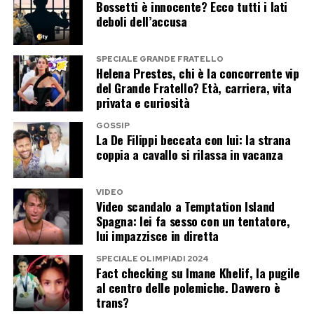
Bossetti è innocente? Ecco tutti i lati
deboli dell’accusa
Fino ad allora, il racconto di Simona Giordano
resta uno degli elementi che continuano ad
SPECIALE GRANDE FRATELLO
Helena Prestes, chi è la concorrente vip
alimentare il gossip intorno a Danilo D’Angelo e
del Grande Fratello? Età, carriera, vita
Francesca Coppola. Una storia ancora priva di
privata e curiosità
una versione condivisa da tutti i protagonisti e
GOSSIP
che potrebbe riservare nuovi colpi di scena nelle
La De Filippi beccata con lui: la strana
coppia a cavallo si rilassa in vacanza
prossime settimane.
VIDEO
Post Views:
196
Video scandalo a Temptation Island
Spagna: lei fa sesso con un tentatore,
lui impazzisce in diretta
SPECIALE OLIMPIADI 2024
Fact checking su Imane Khelif, la pugile
al centro delle polemiche. Davvero è
trans?