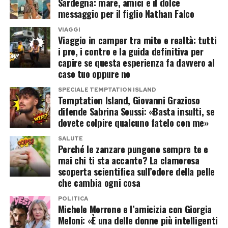
Sardegna: mare, amici e il dolce
importanza ai commenti ricevuti sui social per la
Un messaggio che va oltre il reality
messaggio per il figlio Nathan Falco
differenza d’età con il compagno.
VIAGGI
Il percorso di Giovanni e Sabrina si è concluso
Viaggio in camper tra mito e realtà: tutti
Quell’esperienza televisiva aveva contribuito ad
davanti alle telecamere, ma lo sfogo dell’ex
i pro, i contro e la guida definitiva per
aumentare la sua popolarità, ben prima che il
capire se questa esperienza fa davvero al
fidanzato dimostra come, almeno sul piano
suo nome venisse accostato a
Temptation
caso tuo oppure no
umano, il rispetto possa sopravvivere anche alla
Island
.
SPECIALE TEMPTATION ISLAND
fine di una relazione.
Temptation Island, Giovanni Grazioso
difende Sabrina Soussi: «Basta insulti, se
Il racconto della frequentazione con
Pur non condividendo le scelte fatte da Sabrina
dovete colpire qualcuno fatelo con me»
Danilo D’Angelo
durante il programma, Giovanni ha scelto di
SALUTE
esporsi per chiedere ai follower di fermare gli
Perché le zanzare pungono sempre te e
Secondo quanto riferito dalla stessa Simona
mai chi ti sta accanto? La clamorosa
insulti, ricordando che dietro i protagonisti del
scoperta scientifica sull’odore della pelle
attraverso i propri profili social, la conoscenza
reality ci sono persone reali.
che cambia ogni cosa
con Danilo D’Angelo sarebbe iniziata dopo la
POLITICA
Un messaggio che, nelle ultime ore, ha raccolto
conclusione delle registrazioni del reality.
Michele Morrone e l’amicizia con Giorgia
numerosi apprezzamenti anche tra chi aveva
Meloni: «È una delle donne più intelligenti
La creator sostiene che l’ex protagonista di