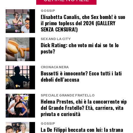
uno dei protagonisti più attesi dell’intera
dedicato agli aneddoti di una vita vissuta
stagione. Garko porta con sé una carriera
GOSSIP
sempre sopra le righe. Ma il richiamo della
Elisabetta Canalis, che Sex bomb! è suo
lunghissima, una vita spesso inseguita dal
televisione è tornato a farsi sentire: Federica
il primo topless del 2024 (GALLERY
gossip e una storia personale che il pubblico
SENZA CENSURA!)
accetterebbe un nuovo reality, purché lasci
conosce soltanto in parte. Materiale più che
spazio alle personalità. «Se allora ero vent’anni
SEX AND LA CITY
sufficiente per tenere accesi i riflettori.
Dick Rating: che voto mi dai se te lo
avanti, lo sono anche adesso. Sono io a
posto?
domandarmi se gli altri sarebbero pronti a me».
Justine Mattera e Sylvie Lubamba
CRONACA NERA
completano il poker dei papabili
Bossetti è innocente? Ecco tutti i lati
Post Views:
164
deboli dell’accusa
Nel presunto poker anticipato da
Nuovo
compaiono anche
Justine Mattera
e
Sylvie
SPECIALE GRANDE FRATELLO
Helena Prestes, chi è la concorrente vip
Lubamba
. La showgirl americana, diventata
del Grande Fratello? Età, carriera, vita
famosa negli anni Novanta grazie alla
privata e curiosità
straordinaria somiglianza con Marilyn Monroe, in
GOSSIP
passato ha negato di voler partecipare al
La De Filippi beccata con lui: la strana