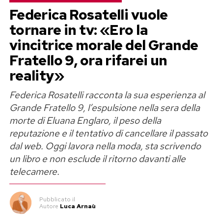
A intervenire in sua difesa, secondo il racconto
Federica Rosatelli vuole
della diretta interessata, fu proprio
Antonio
tornare in tv: «Ero la
Ricci
. L’ideatore di
Striscia la notizia
le ricordò di
vincitrice morale del Grande
averla scelta per la freschezza, l’allegria e la
Fratello 9, ora rifarei un
capacità di improvvisare, non perché rispettasse
reality»
un modello estetico stabilito da qualcun altro.
Federica Rosatelli racconta la sua esperienza al
Francesca Manzini: «Mi spinsero a
Grande Fratello 9, l’espulsione nella sera della
morte di Eluana Englaro, il peso della
dimagrire»
reputazione e il tentativo di cancellare il passato
dal web. Oggi lavora nella moda, sta scrivendo
«Ero conduttrice di
Striscia la notizia
e mi
un libro e non esclude il ritorno davanti alle
spinsero a dimagrire per essere all’altezza del
telecamere.
programma», ha raccontato Francesca Manzini.
Una richiesta che, per sua stessa ammissione,
Pubblicato
il
riuscì a lasciarsi alle spalle soltanto attraverso
Autore
Luca Arnaù