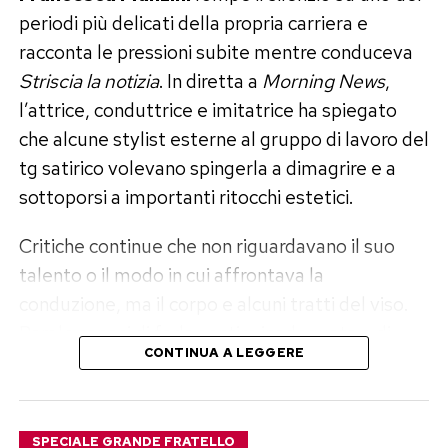
periodi più delicati della propria carriera e
racconta le pressioni subite mentre conduceva
Striscia la notizia
. In diretta a
Morning News
,
l’attrice, conduttrice e imitatrice ha spiegato
che alcune stylist esterne al gruppo di lavoro del
tg satirico volevano spingerla a dimagrire e a
sottoporsi a importanti ritocchi estetici.
Critiche continue che non riguardavano il suo
talento o il modo in cui affrontava la
conduzione, ma il corpo e alcuni tratti del viso.
Parole capaci di farla sentire inadeguata e di
CONTINUA A LEGGERE
mettere in discussione persino qualità
professionali che l’avevano portata dietro il
bancone più famoso della televisione italiana.
SPECIALE GRANDE FRATELLO