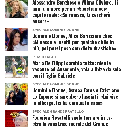
televisivi e non ha mai costruito la propria
Alessandro Borghese e Wilma Oliviero, 17
subì il danneggiamento dell’automobile e si
anni d’amore per un «Spostiamoci»
carriera sulle dinamiche del gossip. Vederlo
ritrovò inseguita dai paparazzi. Soprattutto,
capito male: «Se rinasco, ti cercherò
nella Casa rappresenterebbe quindi una piccola
scoprì che l’etichetta del
Grande Fratello
ancora»
rivoluzione.
poteva ostacolare il lavoro nella moda. Racconta
SPECIALE UOMINI E DONNE
Uomini e Donne, Alice Barisciani choc:
che Valentino rinunciò ad assumerla dopo aver
Resta da capire se abbia davvero deciso di
«Minacce e insulti per qualche chilo in
riconosciuto il suo nome sul documento
più, poi persi peso con diete drastiche»
concedersi questa avventura o se il suo nome
necessario al contratto: «Mi telefonarono: “Sei
faccia parte della lunga lista di desideri degli
PERSONAGGI
Federica del Gf? Allora no, grazie. Cancella
Maria De Filippi cambia tutto: niente
autori. Nel Grande Fratello, del resto, tra un
vacanze ad Ansedonia, vola a Ibiza da sola
tutto”».
contatto e una valigia preparata esiste spesso
con il figlio Gabriele
una distanza siderale.
Per questo incaricò un avvocato di eliminare dal
SPECIALE UOMINI E DONNE
Uomini e Donne, Asmaa Fares e Cristiano
web filmati e contenuti che la riguardavano. Il
Gabriel Garko torna nella Casa, ma
Lo Zupone si sarebbero lasciati: «Lui vive
tentativo si rivelò impossibile: più materiale
in albergo, lei ha cambiato casa»
questa volta da concorrente?
spariva, più ne ricompariva. Rifiutò anche alcuni
SPECIALE GRANDE FRATELLO
inviti televisivi, convinta che dimenticare il
Federica Rosatelli vuole tornare in tv:
Anche il nome di
Gabriel Garko
riaccende
«Ero la vincitrice morale del Grande
reality fosse l’unico modo per proteggere la