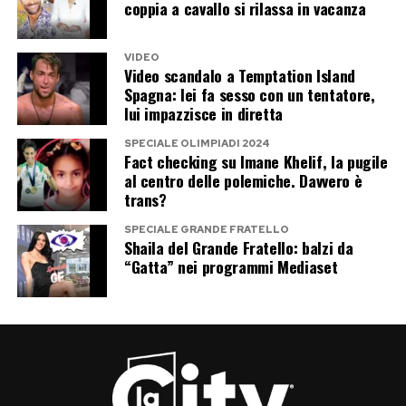
coppia a cavallo si rilassa in vacanza
Grande Fratello Vip. Il tempo, però, cambia
prospettive e programmi.
VIDEO
Video scandalo a Temptation Island
Mattera potrebbe portare nella Casa ironia,
Spagna: lei fa sesso con un tentatore,
eleganza e una personalità molto meno
lui impazzisce in diretta
prevedibile di quanto suggerisca la sua
SPECIALE OLIMPIADI 2024
Fact checking su Imane Khelif, la pugile
immagine. Sylvie Lubamba, invece, conosce
al centro delle polemiche. Davvero è
bene i meccanismi della televisione e possiede il
trans?
carattere necessario per non passare
SPECIALE GRANDE FRATELLO
inosservata neppure per cinque minuti.
Shaila del Grande Fratello: balzi da
“Gatta” nei programmi Mediaset
Attorno al reality continuano inoltre a circolare i
nomi di
Giulia Provvedi
, già concorrente nel
2018 insieme alla sorella Silvia, e di
Giovanni
Grazioso
, protagonista dell’ultima edizione di
Temptation Island
. Anche in questi casi, però,