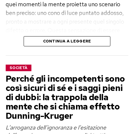
quei momenti la mente proietta uno scenario
ben preciso: uno cono di luce puntato addosso,
pronto a mostrare a ogni presente quel singolo
difetto o errore. Questa sensazione di essere
perennemente al centro dell’attenzione
CONTINUA A LEGGERE
pubblica rappresenta una delle distorsioni
cognitive più pervasive della psiche umana.
L’ansia sociale che ne deriva non è la
SOCIETÀ
conseguenza di una reale severità del mondo
Perché gli incompetenti sono
esterno, ma il risultato di un meccanismo
così sicuri di sé e i saggi pieni
egocentrico del cervello che tende a prendere la
di dubbi: la trappola della
propria prospettiva interna e a proiettarla in
mente che si chiama effetto
modo sproporzionato sulle menti delle persone
Dunning-Kruger
circostanti.
L’arroganza dell’ignoranza e l’esitazione
La dimostrazione scientifica di