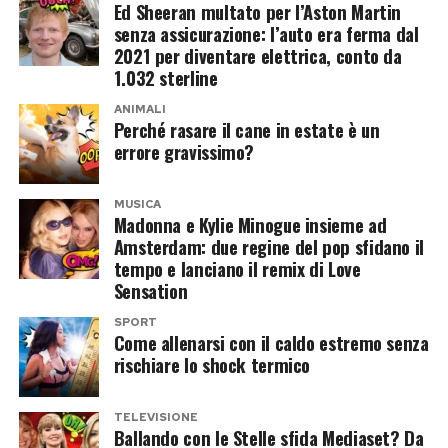
stabile e soddisfacente difficilmente entra in
Ed Sheeran multato per l’Aston Martin
crisi soltanto perché cambiano lo scenario o la
senza assicurazione: l’auto era ferma dal
2021 per diventare elettrica, conto da
stagione.
1.032 sterline
Quando il tradimento è il sintomo di
ANIMALI
Perché rasare il cane in estate è un
altro
errore gravissimo?
Per molti terapeuti di coppia, il tradimento
MUSICA
Madonna e Kylie Minogue insieme ad
rappresenta spesso la conseguenza di difficoltà
Amsterdam: due regine del pop sfidano il
già presenti: problemi di comunicazione,
tempo e lanciano il remix di Love
distanza emotiva, bisogno di sentirsi
Sensation
nuovamente desiderati o ricerca di conferme
SPORT
Come allenarsi con il caldo estremo senza
personali.
rischiare lo shock termico
L’estate può semplicemente offrire il contesto
in cui questi bisogni emergono con maggiore
TELEVISIONE
Ballando con le Stelle sfida Mediaset? Da