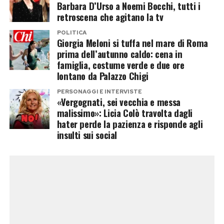
forza.
Barbara D’Urso a Noemi Bocchi, tutti i
retroscena che agitano la tv
Al contrario, per molte coppie le vacanze
POLITICA
rappresentano un’opportunità preziosa per
Giorgia Meloni si tuffa nel mare di Roma
prima dell’autunno caldo: cena in
ritrovare tempo da dedicarsi, condividere nuove
famiglia, costume verde e due ore
esperienze e rafforzare il legame. Più che la
lontano da Palazzo Chigi
stagione dei tradimenti, l’estate può diventare
PERSONAGGI E INTERVISTE
quella della riscoperta reciproca.
«Vergognati, sei vecchia e messa
malissimo»: Licia Colò travolta dagli
hater perde la pazienza e risponde agli
Post Views:
264
insulti sui social