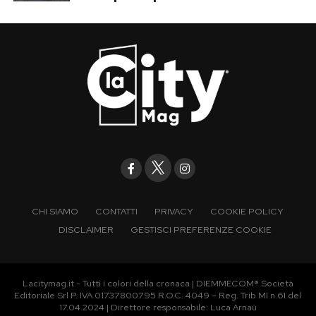
CHI SIAMO
CONTATTI
PRIVACY
COOKIE POLICY
DISCLAIMER
GESTISCI PREFERENZE COOKIE
Lacitymag.it - Tutti i colori della cronaca | DIEMMECOM® Società
Editoriale Srl P. IVA 01737800795 R.O.C. 4049 – Reg. Trib MI n.61 del
17.04.2024 | Direttore responsabile: Luca Arnaù