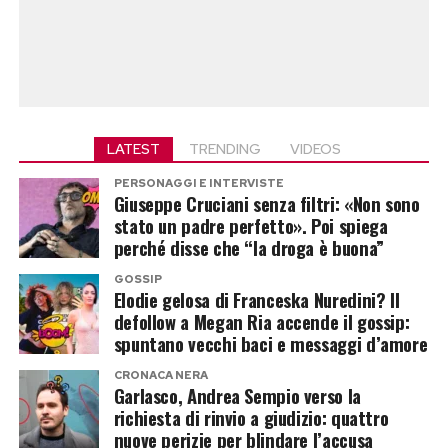
LATEST
TRENDING
VIDEOS
PERSONAGGI E INTERVISTE
Giuseppe Cruciani senza filtri: «Non sono
stato un padre perfetto». Poi spiega
perché disse che “la droga è buona”
GOSSIP
Elodie gelosa di Franceska Nuredini? Il
defollow a Megan Ria accende il gossip:
spuntano vecchi baci e messaggi d’amore
CRONACA NERA
Garlasco, Andrea Sempio verso la
richiesta di rinvio a giudizio: quattro
nuove perizie per blindare l’accusa