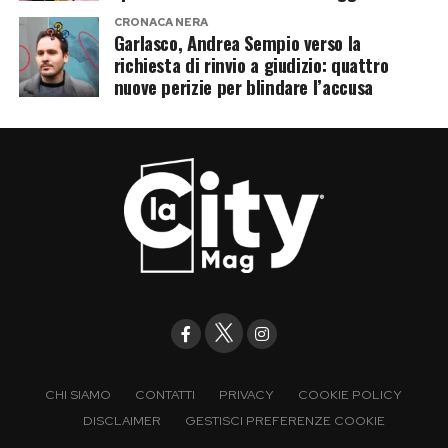
CRONACA NERA
Garlasco, Andrea Sempio verso la
richiesta di rinvio a giudizio: quattro
nuove perizie per blindare l’accusa
CHI SIAMO
CONTATTI
PRIVACY
COOKIE POLICY
DISCLAIMER
GESTISCI PREFERENZE COOKIE