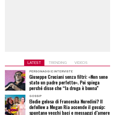
LATEST
TRENDING
VIDEOS
PERSONAGGI E INTERVISTE
Giuseppe Cruciani senza filtri: «Non sono
stato un padre perfetto». Poi spiega
perché disse che “la droga è buona”
GOSSIP
Elodie gelosa di Franceska Nuredini? Il
defollow a Megan Ria accende il gossip:
spuntano vecchi baci e messaggi d’amore