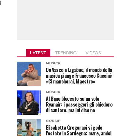
i
LATEST
TRENDING
VIDEOS
MUSICA
Da Vasco a Ligabue, il mondo della
musica piange Francesco Guccini:
«Ci mancherai, Maestro»
MUSICA
Al Bano bloccato su un volo
Ryanair: i passeggeri gli chiedono
di cantare, ma lui dice no
GOSSIP
Elisabetta Gregoraci si gode
l’estate in Sardegna: mare, amici