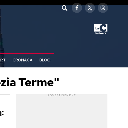
ORT
CRONACA
BLOG
ezia Terme"
ADVERTISEMENT
a: