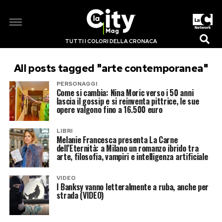
TUTTI I COLORI DELLA CRONACA
All posts tagged "arte contemporanea"
PERSONAGGI
Come si cambia: Nina Moric verso i 50 anni
lascia il gossip e si reinventa pittrice, le sue
opere valgono fino a 16.500 euro
LIBRI
Melanie Francesca presenta La Carne
dell’Eternità: a Milano un romanzo ibrido tra
arte, filosofia, vampiri e intelligenza artificiale
VIDEO
I Banksy vanno letteralmente a ruba, anche per
strada (VIDEO)