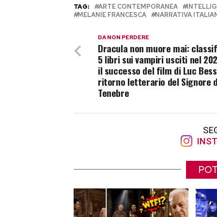
TAG:
ARTE CONTEMPORANEA
INTELLIG
MELANIE FRANCESCA
NARRATIVA ITALIA
DA NON PERDERE
Dracula non muore mai: classif
5 libri sui vampiri usciti nel 20
il successo del film di Luc Bess
ritorno letterario del Signore d
Tenebre
SE
INST
POT