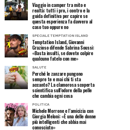
Viaggio in camper tra mito e
realtà: tutti i pro, i contro e la
guida definitiva per capire se
questa esperienza fa davvero al
caso tuo oppure no
SPECIALE TEMPTATION ISLAND
Temptation Island, Giovanni
Grazioso difende Sabrina Soussi:
«Basta insulti, se dovete colpire
qualcuno fatelo con me»
SALUTE
Perché le zanzare pungono
sempre te e mai chi ti sta
accanto? La clamorosa scoperta
scientifica sull’odore della pelle
che cambia ogni cosa
POLITICA
Michele Morrone e l’amicizia con
Giorgia Meloni: «È una delle donne
più intelligenti che abbia mai
conosciuto»