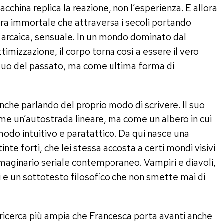
acchina replica la reazione, non l’esperienza. E allora
pira immortale che attraversa i secoli portando
e, arcaica, sensuale. In un mondo dominato dal
imizzazione, il corpo torna così a essere il vero
duo del passato, ma come ultima forma di
che parlando del proprio modo di scrivere. Il suo
ome un’autostrada lineare, ma come un albero in cui
 modo intuitivo e paratattico. Da qui nasce una
inte forti, che lei stessa accosta a certi mondi visivi
’immaginario seriale contemporaneo. Vampiri e diavoli,
 e un sottotesto filosofico che non smette mai di
na ricerca più ampia che Francesca porta avanti anche