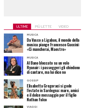
ULTIME
PIÙ LETTE
VIDEO
MUSICA
Da Vasco a Ligabue, il mondo della
musica piange Francesco Guccini:
«Ci mancherai, Maestro»
MUSICA
Al Bano bloccato su un volo
Ryanair: i passeggeri gli chiedono
di cantare, ma lui dice no
GOSSIP
Elisabetta Gregoraci si gode
l’estate in Sardegna: mare, amici
e il dolce messaggio per il figlio
Nathan Falco
VIAGGI