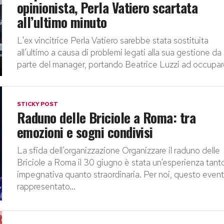
opinionista, Perla Vatiero scartata
all’ultimo minuto
L'ex vincitrice Perla Vatiero sarebbe stata sostituita
all’ultimo a causa di problemi legati alla sua gestione da
parte del manager, portando Beatrice Luzzi ad occupare 
STICKY POST
Raduno delle Briciole a Roma: tra
emozioni e sogni condivisi
La sfida dell’organizzazione Organizzare il raduno delle
Briciole a Roma il 30 giugno è stata un’esperienza tant
impegnativa quanto straordinaria. Per noi, questo even
rappresentato...