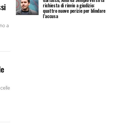
Garlasco, Andrea Sempio verso la
si
richiesta di rinvio a giudizio:
quattro nuove perizie per blindare
l’accusa
ano a
le
celle