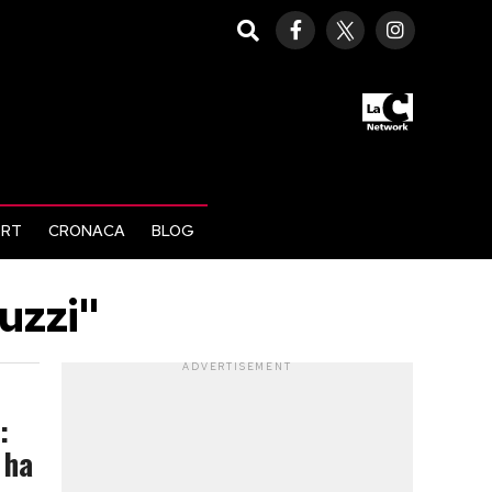
ORT
CRONACA
BLOG
uzzi"
ADVERTISEMENT
:
 ha