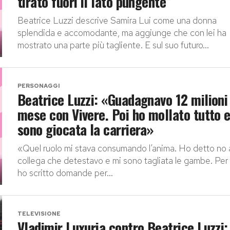
tirato fuori il lato pungente”
Beatrice Luzzi descrive Samira Lui come una donna
splendida e accomodante, ma aggiunge che con lei ha
mostrato una parte più tagliente. E sul suo futuro...
PERSONAGGI
Beatrice Luzzi: «Guadagnavo 12 milioni
mese con Vivere. Poi ho mollato tutto 
sono giocata la carriera»
«Quel ruolo mi stava consumando l’anima. Ho detto no 
collega che detestavo e mi sono tagliata le gambe. Per
ho scritto domande per...
TELEVISIONE
Vladimir Luxuria contro Beatrice Luzzi: