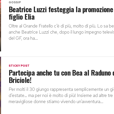
GOSSIP
Beatrice Luzzi festeggia la promozione
figlio Elia
Oltre al Grande Fratello c’è di più, molto di più. Lo sa b
anche Beatrice Luzzi che, dopo il lungo impegno televi
del GF, ora ha...
STICKY POST
Partecipa anche tu con Bea al Raduno 
Briciole!
Per molti il 30 giungo rappresenta semplicemente un g
d’estate… ma per noi è molto di più! Insieme ad altre tre
meravigliose donne stiamo vivendo un’avventura...