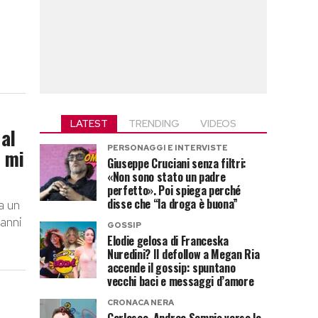
LATEST
TRENDING
VIDEOS
 al
PERSONAGGI E INTERVISTE
e mi
Giuseppe Cruciani senza filtri:
«Non sono stato un padre
perfetto». Poi spiega perché
disse che “la droga è buona”
a un
 anni
GOSSIP
Elodie gelosa di Franceska
Nuredini? Il defollow a Megan Ria
accende il gossip: spuntano
vecchi baci e messaggi d’amore
CRONACA NERA