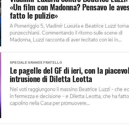
«Un film con Madonna? Pensavo le aves
fatto le pulizie»
A Pomeriggio 5, Vladimir Luxuria e Beatrice Luzzi torn
punzecchiarsi. Commentando il ritorno sulle scene di
Madonna, Luzzi racconta di aver recitato con lei in...
SPECIALE GRANDE FRATELLO
Le pagelle del GF di ieri, con la piacevo
intrusione di Diletta Leotta
Nei voti raggiungono il massino Beatrice Luzzi - che ec
in fermezza e decisione - e Diletta Leotta, che ha fatto
capolino nella Casa per promuovere...