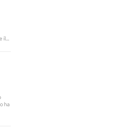
il...
o
to ha