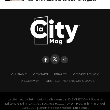
CHI SIAMO
CONTATTI
PRIVACY
COOKIE POLICY
DISCLAIMER
GESTISCI PREFERENZE COOKIE
Lacitymag.it - Tutti i colori della cronaca | DIEMMECOM® Società
Editoriale Srl P. IVA 01737800795 R.O.C. 4049 – Reg. Trib MI n.61 del
17.04.2024 | Direttore responsabile: Luca Arnaù