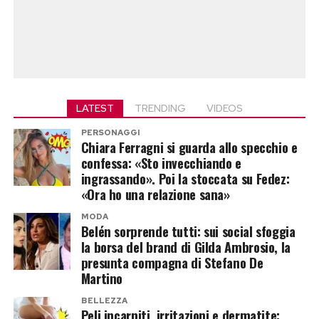
LATEST
TRENDING
VIDEOS
PERSONAGGI
Chiara Ferragni si guarda allo specchio e
confessa: «Sto invecchiando e
ingrassando». Poi la stoccata su Fedez:
«Ora ho una relazione sana»
MODA
Belén sorprende tutti: sui social sfoggia
la borsa del brand di Gilda Ambrosio, la
presunta compagna di Stefano De
Martino
BELLEZZA
Peli incarniti, irritazioni e dermatite: