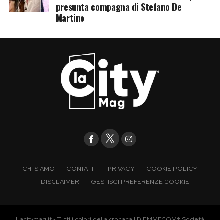
presunta compagna di Stefano De
Martino
CHI SIAMO
CONTATTI
PRIVACY
COOKIE POLICY
DISCLAIMER
GESTISCI PREFERENZE COOKIE
Lacitymag.it - Tutti i colori della cronaca | DIEMMECOM® Società