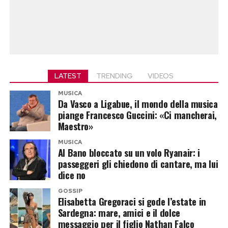
LATEST
TRENDING
VIDEOS
MUSICA
Da Vasco a Ligabue, il mondo della musica
piange Francesco Guccini: «Ci mancherai,
Maestro»
MUSICA
Al Bano bloccato su un volo Ryanair: i
passeggeri gli chiedono di cantare, ma lui
dice no
GOSSIP
Elisabetta Gregoraci si gode l’estate in
Sardegna: mare, amici e il dolce
messaggio per il figlio Nathan Falco