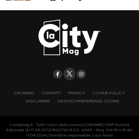
CHI SIAMO
CONTATTI
PRIVACY
COOKIE POLICY
DISCLAIMER
GESTISCI PREFERENZE COOKIE
Lacitymag.it - Tutti i colori della cronaca | DIEMMECOM® Società
Editoriale Srl P. IVA 01737800795 R.O.C. 4049 – Reg. Trib MI n.61 del
17.04.2024 | Direttore responsabile: Luca Arnaù