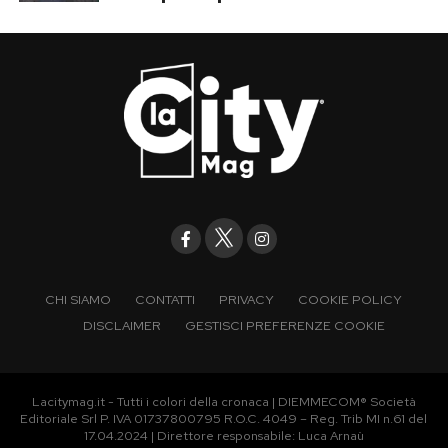
CHI SIAMO
CONTATTI
PRIVACY
COOKIE POLICY
DISCLAIMER
GESTISCI PREFERENZE COOKIE
Lacitymag.it - Tutti i colori della cronaca | DIEMMECOM® Società
Editoriale Srl P. IVA 01737800795 R.O.C. 4049 – Reg. Trib MI n.61 del
17.04.2024 | Direttore responsabile: Luca Arnaù