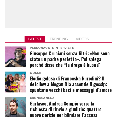
LATEST
TRENDING
VIDEOS
PERSONAGGI E INTERVISTE
Giuseppe Cruciani senza filtri: «Non sono
stato un padre perfetto». Poi spiega
perché disse che “la droga è buona”
GOSSIP
Elodie gelosa di Franceska Nuredini? Il
defollow a Megan Ria accende il gossip:
spuntano vecchi baci e messaggi d’amore
CRONACA NERA
Garlasco, Andrea Sempio verso la
richiesta di rinvio a giudizio: quattro
nuove perizie per blindare l’accusa