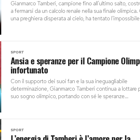
Gianmarco Tamberi, campione fino all’ultimo salto, cost
a fermarsi da un calcolo renale nella sua finale olimpica
una preghiera disperata al cielo, ha tentato l’impossibile,
SPORT
Ansia e speranze per il Campione Olimp
infortunato
Con il supporto dei suoi fan e la sua ineguagliabile
determinazione, Gianmarco Tamberi continua a lottare pe
suo sogno olimpico, portando con sé le speranze...
SPORT
L’energia di Tamberi è l’amore per la