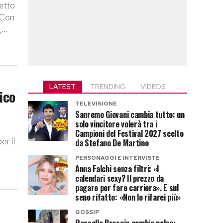
retto
. Con
...
LATEST
TRENDING
VIDEOS
ico
TELEVISIONE
Sanremo Giovani cambia tutto: un
solo vincitore volerà tra i
Campioni del Festival 2027 scelto
r il
da Stefano De Martino
PERSONAGGI E INTERVISTE
Anna Falchi senza filtri: «I
calendari sexy? Il prezzo da
pagare per fare carriera». E sul
seno rifatto: «Non lo rifarei più»
GOSSIP