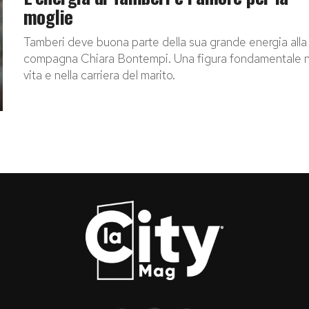
moglie
Tamberi deve buona parte della sua grande energia alla
compagna Chiara Bontempi. Una figura fondamentale n
vita e nella carriera del marito.