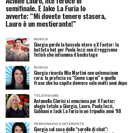
Achille Lauro, lite feroce in
semifinale. E Jake La Furia lo
avverte: “Mi dovete tenere stasera,
Lauro è un mestierante!”
MUSICA
Giorgia perde la bussola etero a X Factor: la
battuta hot per Paola Iezzi con il reggiseno
fetish che infiamma il backstage
MUSICA
Giorgia ricorda Mia Martini con un’emozione
rara: la profezia su “Come saprei” e quella
frase che ha capito davvero solo molti anni dopo
TELEVISIONE
Antonella Clerici si emoziona per X Factor:
elogio totale a Giorgia, Lauro, Paola Iezzi,
Gabbani e Jack La Furia in un tripudio anni ’90
PERSONAGGI E INTERVISTE
Giorgia sul caso delle “sorelle di chat”: