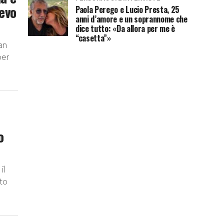
devo
Paola Perego e Lucio Presta, 25
anni d’amore e un soprannome che
dice tutto: «Da allora per me è
“casetta”»
an
per
o
il
ato