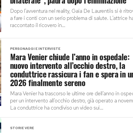
bilaterale”, paura dopo l’eliminazione
Dopo l’avventura nel reality, Gaia De Laurentiis si è ritr
a fare i conti con un serio problema di salute. L’attrice h
raccontato il ricovero in...
PERSONAGGI E INTERVISTE
Mara Venier chiude l’anno in ospedale:
nuovo intervento all’occhio destro, la
conduttrice rassicura i fan e spera in u
2026 finalmente sereno
Mara Venier ha trascorso le ultime ore dell’anno in ospe
per un intervento all’occhio destro, già operato a novem
La conduttrice ha condiviso un video sui...
STORIE VERE