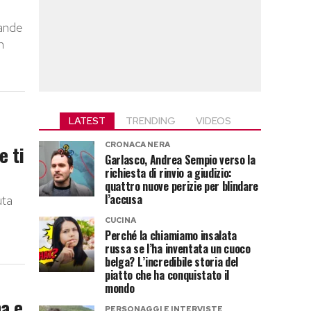
rande
n
LATEST
TRENDING
VIDEOS
CRONACA NERA
e ti
Garlasco, Andrea Sempio verso la
richiesta di rinvio a giudizio:
quattro nuove perizie per blindare
l’accusa
uta
CUCINA
Perché la chiamiamo insalata
russa se l’ha inventata un cuoco
belga? L’incredibile storia del
piatto che ha conquistato il
mondo
na e
PERSONAGGI E INTERVISTE