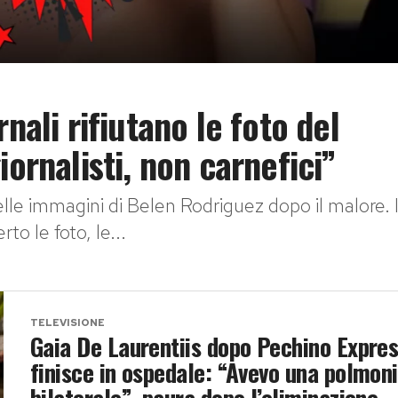
nali rifiutano le foto del
iornalisti, non carnefici”
lle immagini di Belen Rodriguez dopo il malore. I
to le foto, le...
TELEVISIONE
Gaia De Laurentiis dopo Pechino Expre
finisce in ospedale: “Avevo una polmon