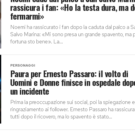
rassicura i fan: «Ho la testa dura, ma 
fermarmi»
Noemi ha rassicurato i fan dopo la caduta dal palco a S
Salvo Marina: «Mi sono presa un grande spavento, ma 
fortuna sto bene». La...
PERSONAGGI
Paura per Ernesto Passaro: il volto di
Uomini e Donne finisce in ospedale dop
un incidente
Prima la preoccupazione sui social, poi la spiegazione e 
ringraziamento ai follower. Ernesto Passaro ha rassicur
tutti dopo il ricovero, ma lo spavento è stato...