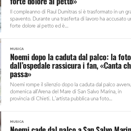
forte dolore al petto»
Il compleanno di Raul Dumitras si è trasformato in un g
spavento. Durante una trasferta di lavoro ha accusato u
forte dolore al petto ed è...
MUSICA
Noemi dopo la caduta dal palco: la foto
dall’ospedale rassicura i fan, «Canta ch
passa»
Noemi rompe il silenzio dopo la caduta dal palco avven
domenica all'Arena del Mare di San Salvo Marina, in
provincia di Chieti. L'artista pubblica una foto...
MUSICA
Noemi cade dal palco a San Salvo Mari