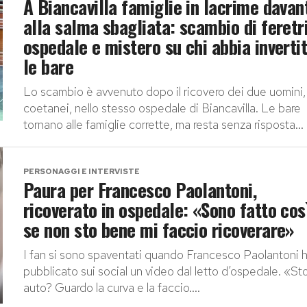
A Biancavilla famiglie in lacrime davan
alla salma sbagliata: scambio di feretri
ospedale e mistero su chi abbia inverti
le bare
Lo scambio è avvenuto dopo il ricovero dei due uomini,
coetanei, nello stesso ospedale di Biancavilla. Le bare
tornano alle famiglie corrette, ma resta senza risposta...
PERSONAGGI E INTERVISTE
Paura per Francesco Paolantoni,
ricoverato in ospedale: «Sono fatto cos
se non sto bene mi faccio ricoverare»
I fan si sono spaventati quando Francesco Paolantoni 
pubblicato sui social un video dal letto d’ospedale. «Sto
auto? Guardo la curva e la faccio....