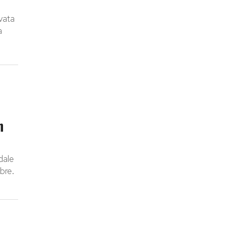
ovata
a
n
dale
bre.