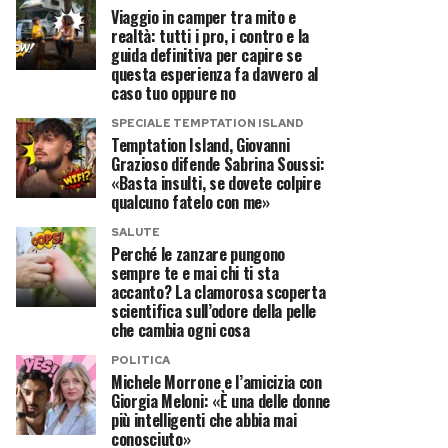
Viaggio in camper tra mito e
realtà: tutti i pro, i contro e la
guida definitiva per capire se
questa esperienza fa davvero al
caso tuo oppure no
SPECIALE TEMPTATION ISLAND
Temptation Island, Giovanni
Grazioso difende Sabrina Soussi:
«Basta insulti, se dovete colpire
qualcuno fatelo con me»
SALUTE
Perché le zanzare pungono
sempre te e mai chi ti sta
accanto? La clamorosa scoperta
scientifica sull’odore della pelle
che cambia ogni cosa
POLITICA
Michele Morrone e l’amicizia con
Giorgia Meloni: «È una delle donne
più intelligenti che abbia mai
conosciuto»