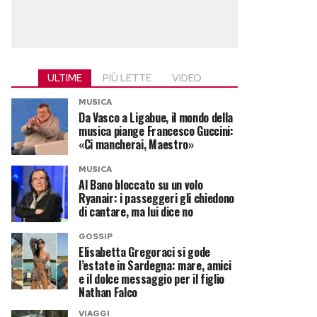
ULTIME
PIÙ LETTE
VIDEO
MUSICA
Da Vasco a Ligabue, il mondo della
musica piange Francesco Guccini:
«Ci mancherai, Maestro»
MUSICA
Al Bano bloccato su un volo
Ryanair: i passeggeri gli chiedono
di cantare, ma lui dice no
GOSSIP
Elisabetta Gregoraci si gode
l’estate in Sardegna: mare, amici
e il dolce messaggio per il figlio
Nathan Falco
VIAGGI