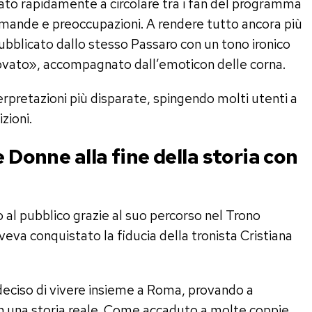
iato rapidamente a circolare tra i fan del programma
omande e preoccupazioni. A rendere tutto ancora più
bblicato dallo stesso Passaro con un tono ironico
rovato», accompagnato dall’emoticon delle corna.
erpretazioni più disparate, spingendo molti utenti a
zioni.
e Donne alla fine della storia con
 al pubblico grazie al suo percorso nel Trono
eva conquistato la fiducia della tronista Cristiana
eciso di vivere insieme a Roma, provando a
 in una storia reale. Come accaduto a molte coppie