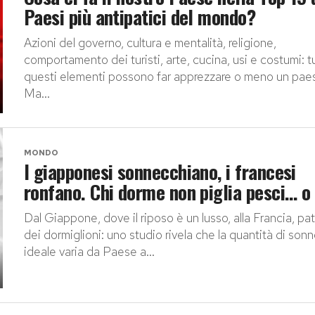
Paesi più antipatici del mondo?
Azioni del governo, cultura e mentalità, religione,
comportamento dei turisti, arte, cucina, usi e costumi: tu
questi elementi possono far apprezzare o meno un pae
Ma...
MONDO
I giapponesi sonnecchiano, i francesi
ronfano. Chi dorme non piglia pesci… o 
Dal Giappone, dove il riposo è un lusso, alla Francia, pat
dei dormiglioni: uno studio rivela che la quantità di son
ideale varia da Paese a...