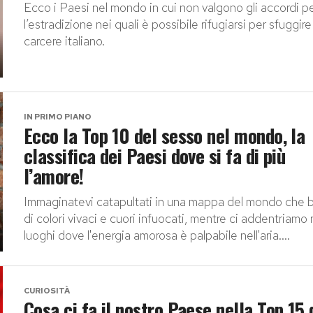
Ecco i Paesi nel mondo in cui non valgono gli accordi p
l’estradizione nei quali è possibile rifugiarsi per sfuggire
carcere italiano.
IN PRIMO PIANO
Ecco la Top 10 del sesso nel mondo, la
classifica dei Paesi dove si fa di più
l’amore!
Immaginatevi catapultati in una mappa del mondo che br
di colori vivaci e cuori infuocati, mentre ci addentriamo 
luoghi dove l'energia amorosa è palpabile nell'aria....
CURIOSITÀ
Cosa ci fa il nostro Paese nella Top 15 