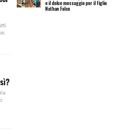
e il dolce messaggio per il figlio
Nathan Falco
tti
se.
sì?
ria
no