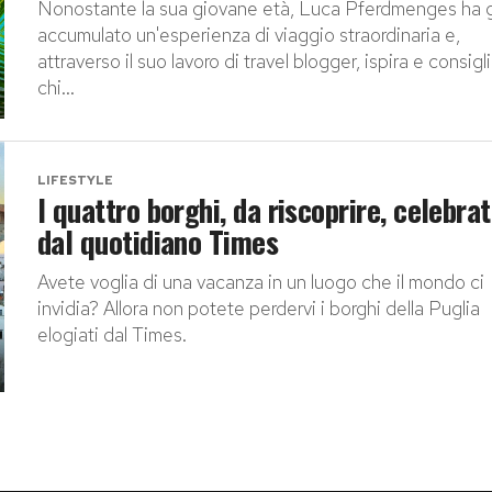
Nonostante la sua giovane età, Luca Pferdmenges ha 
accumulato un'esperienza di viaggio straordinaria e,
attraverso il suo lavoro di travel blogger, ispira e consigl
chi...
LIFESTYLE
I quattro borghi, da riscoprire, celebrat
dal quotidiano Times
Avete voglia di una vacanza in un luogo che il mondo ci
invidia? Allora non potete perdervi i borghi della Puglia
elogiati dal Times.