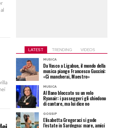
er
 al
LATEST
TRENDING
VIDEOS
MUSICA
Da Vasco a Ligabue, il mondo della
musica piange Francesco Guccini:
«Ci mancherai, Maestro»
illa
MUSICA
nei
Al Bano bloccato su un volo
Ryanair: i passeggeri gli chiedono
di cantare, ma lui dice no
GOSSIP
Elisabetta Gregoraci si gode
dei
l’estate in Sardegna: mare, amici