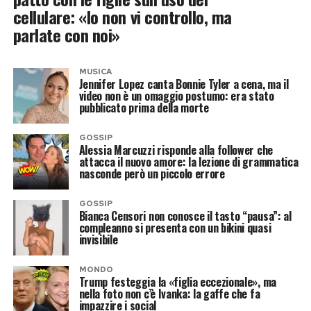
cellulare: «Io non vi controllo, ma
parlate con noi»
MUSICA
Jennifer Lopez canta Bonnie Tyler a cena, ma il
video non è un omaggio postumo: era stato
pubblicato prima della morte
GOSSIP
Alessia Marcuzzi risponde alla follower che
attacca il nuovo amore: la lezione di grammatica
nasconde però un piccolo errore
GOSSIP
Bianca Censori non conosce il tasto “pausa”: al
compleanno si presenta con un bikini quasi
invisibile
MONDO
Trump festeggia la «figlia eccezionale», ma
nella foto non c’è Ivanka: la gaffe che fa
impazzire i social