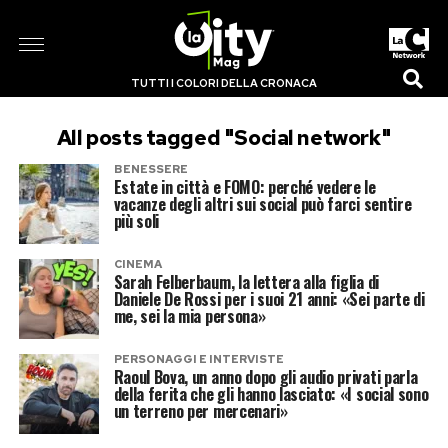
TUTTI I COLORI DELLA CRONACA
All posts tagged "Social network"
BENESSERE
Estate in città e FOMO: perché vedere le
vacanze degli altri sui social può farci sentire
più soli
CINEMA
Sarah Felberbaum, la lettera alla figlia di
Daniele De Rossi per i suoi 21 anni: «Sei parte di
me, sei la mia persona»
PERSONAGGI E INTERVISTE
Raoul Bova, un anno dopo gli audio privati parla
della ferita che gli hanno lasciato: «I social sono
un terreno per mercenari»