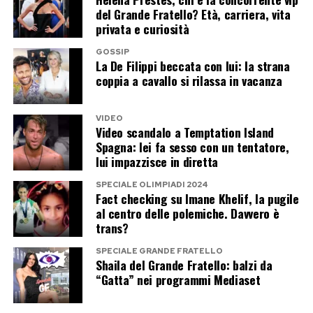
minimalismo cutaneo. Il primo passo
del Grande Fratello? Età, carriera, vita
terapeutico prevede la sospensione totale di
privata e curiosità
ogni forma di acido, peeling o derivato della
GOSSIP
vitamina A per almeno tre o quattro settimane,
La De Filippi beccata con lui: la strana
coppia a cavallo si rilassa in vacanza
il tempo standard necessario al turnover
cellulare per rigenerare lo strato corneo. La cura
VIDEO
quotidiana deve ridursi a tre passaggi essenziali
Video scandalo a Temptation Island
e delicati: una detersione per affinità non
Spagna: lei fa sesso con un tentatore,
lui impazzisce in diretta
schiumogena, l’applicazione di creme barriera
ricche di ceramidi, colesterolo e acidi grassi per
SPECIALE OLIMPIADI 2024
Fact checking su Imane Khelif, la pugile
ricostruire il cemento intercellulare, e una
al centro delle polemiche. Davvero è
protezione solare ad ampio spettro per
trans?
schermare i tessuti resi vulnerabili dal fai-da-te
SPECIALE GRANDE FRATELLO
chimico.
Shaila del Grande Fratello: balzi da
“Gatta” nei programmi Mediaset
Post Views:
315