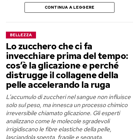
Attraverso i social, Belén ha raccontato il motivo
CONTINUA A LEGGERE
della sua trasferta a Roma.
«Siccome per colpa di determinati farmaci che
ho dovuto assumere negli ultimi anni ho perso
BELLEZZA
un po’ di capelli, sono venuta a Roma per fare
Lo zucchero che ci fa
questo trattamento. Ora non prendo nessun
invecchiare prima del tempo:
farmaco perché non ne ho più bisogno e questo
cos’è la glicazione e perché
è quanto», ha spiegato la conduttrice.
distrugge il collagene della
pelle accelerando la ruga
Parole con cui ha confermato di avere concluso il
percorso terapeutico e di volersi concentrare
L’accumulo di zuccheri nel sangue non influisce
adesso sul recupero degli effetti lasciati da quel
solo sul peso, ma innesca un processo chimico
irreversibile chiamato glicazione. Gli esperti
periodo.
analizzano come le molecole sgradevoli
Il trattamento scelto contro la
irrigidiscano le fibre elastiche della pelle,
lasciandola spenta, fragile e segnata.