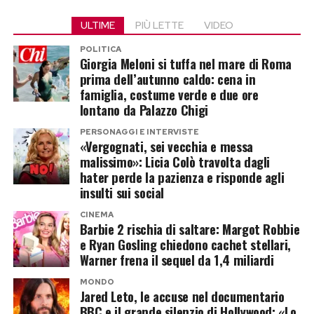
raccomandano l’uso costante di principi attivi
compromessa
ULTIME
PIÙ LETTE
VIDEO
antiglicazione come la carnosina, la niacinamide
POLITICA
Il danno principale di questa tendenza si
e la vitamina C ad alta concentrazione. Questi
Giorgia Meloni si tuffa nel mare di Roma
focalizza sullo strato corneo, la parte più
ingredienti agiscono come uno scudo chimico,
prima dell’autunno caldo: cena in
famiglia, costume verde e due ore
esterna dell’epidermide che funge da vero e
intercettando le molecole di zucchero prima che
lontano da Palazzo Chigi
proprio scudo protettivo contro gli agenti
si leghino al collagene e stimolando
esterni e impedisce la perdita di acqua
PERSONAGGI E INTERVISTE
contestualmente la sintesi di nuove fibre
«Vergognati, sei vecchia e messa
transedermica. Quando si sovrappongono
elastiche nel derma.
malissimo»: Licia Colò travolta dagli
troppe sostanze esfolianti, questo scudo si
hater perde la pazienza e risponde agli
insulti sui social
incrina inevitabilmente.
Post Views:
394
CINEMA
Barbie 2 rischia di saltare: Margot Robbie
“L’uso contemporaneo
e Ryan Gosling chiedono cachet stellari,
o troppo ravvicinato
Warner frena il sequel da 1,4 miliardi
di acidi AHA, BHA e
MONDO
Jared Leto, le accuse nel documentario
retinoidi altera il pH
BBC e il grande silenzio di Hollywood: «Lo