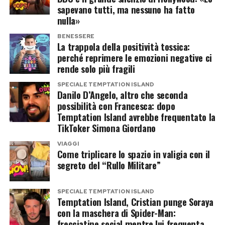
sapevano tutti, ma nessuno ha fatto
cutaneo e rimuove i
nulla»
lipidi essenziali che
BENESSERE
tengono unite le
La trappola della positività tossica:
perché reprimere le emozioni negative ci
cellule epidermiche”,
rende solo più fragili
spiegano i
SPECIALE TEMPTATION ISLAND
dermatologi
Danilo D’Angelo, altro che seconda
possibilità con Francesca: dopo
dell’osservatorio della
Temptation Island avrebbe frequentato la
Skin Health Alliance
TikToker Simona Giordano
nei loro periodici
VIAGGI
Come triplicare lo spazio in valigia con il
report clinici. “I
segreto del “Rullo Militare”
pazienti arrivano in
studio con pelle
SPECIALE TEMPTATION ISLAND
Temptation Island, Cristian punge Soraya
arrossata, che tira,
con la maschera di Spider-Man:
frecciatine social mentre lui frequenta