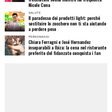
lucida ma disidratata,
Nicole Cena
e con una forte
SALUTE
sensibilità a prodotti
Il paradosso dei prodotti light: perché
sostituire lo zucchero non ti sta aiutando
precedentemente
a perdere peso
tollerati. Questa
PERSONAGGI
infiammazione
Chiara Ferragni e José Hernandez
inseparabili a Ibiza: la cena nel ristorante
cronica non solo non
preferito del fidanzato conquista i fan
migliora l’aspetto del
viso, ma accelera i
processi di
invecchiamento e può
scatenare sfoghi
acneici da barriera
compromessa”.