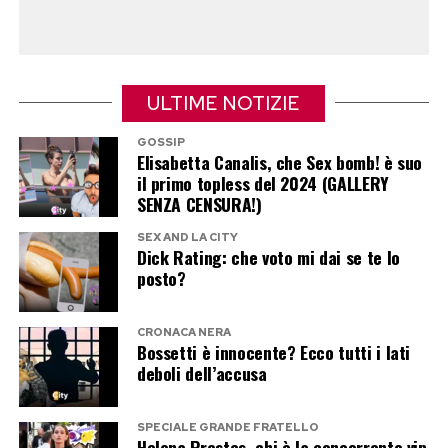
Il cortocircuito risiede nel non comprendere che
la pelle non è una tela inerte su cui stratificare
ULTIME NOTIZIE
acidi a piacimento, ma un organo vivo dotato di
precisi meccanismi di autoregolazione che mal
GOSSIP
Elisabetta Canalis, che Sex bomb! è suo
sopportano l’iper-esfoliazione continua indotta
il primo topless del 2024 (GALLERY
dai trend digitali.
SENZA CENSURA!)
La strategia del minimalismo
SEX AND LA CITY
Dick Rating: che voto mi dai se te lo
posto?
terapeutico
Ripristinare l’equilibrio perduto richiede un
CRONACA NERA
Bossetti è innocente? Ecco tutti i lati
immediato cambio di rotta, abbandonando le
deboli dell’accusa
routine complesse a favore di quello che i
cosmetologi definiscono
skin fasting
o
SPECIALE GRANDE FRATELLO
Helena Prestes, chi è la concorrente vip