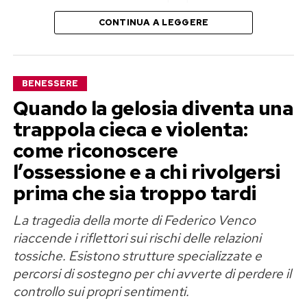
qualsiasi circostanza, ignorando, sminuendo o
CONTINUA A LEGGERE
invalidando l’intera gamma delle esperienze
emotive umane che riteniamo “scomode” o
negative.
BENESSERE
Quando la gelosia diventa una
Ma la vita non è un feed di Instagram
trappola cieca e violenta:
costantemente illuminato dal sole. Esistere
come riconoscere
comporta inevitabilmente l’incontro con il
dolore, la perdita, la frustrazione e l’ansia.
l’ossessione e a chi rivolgersi
Imporre a se stessi — o agli altri — una felicità
prima che sia troppo tardi
artificiale di fronte alle difficoltà non è una
La tragedia della morte di Federico Venco
strategia di sopravvivenza efficace, bensì un
riaccende i riflettori sui rischi delle relazioni
meccanismo di negazione che sabota il nostro
tossiche. Esistono strutture specializzate e
equilibrio psichico.
percorsi di sostegno per chi avverte di perdere il
controllo sui propri sentimenti.
Che cos’è la positività tossica e