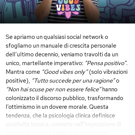
Se apriamo un qualsiasi social network o
sfogliamo un manuale di crescita personale
dell’ultimo decennio, veniamo travolti da un
unico, martellante imperativo:
“Pensa positivo”
.
Mantra come
“Good vibes only”
(solo vibrazioni
positive),
“Tutto succede per una ragione”
o
“Non hai scuse per non essere felice”
hanno
colonizzato il discorso pubblico, trasformando
l’ottimismo in un dovere morale. Questa
tendenza, che la psicologia clinica definisce
positività tossica, consiste nell’imposizione di
uno stato d’animo felice e propositivo in