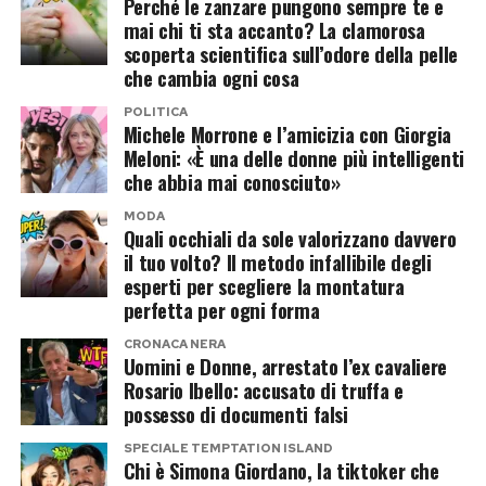
Perché le zanzare pungono sempre te e
una scarsa conoscenza delle dinamiche del volo,
sono qui per ascoltarti se ne hai voglia”
.
mai chi ti sta accanto? La clamorosa
dove rumori di routine o normali turbolenze
scoperta scientifica sull’odore della pelle
La vera resilienza non consiste nel non cadere
vengono erroneamente interpretati come
che cambia ogni cosa
mai o nel sorridere tra le macerie, ma nella
segnali d’allarme imminente.
POLITICA
capacità di abitare le nostre crepe, accoglierle
Michele Morrone e l’amicizia con Giorgia
Preparare il corpo e la mente nei
Meloni: «È una delle donne più intelligenti
senza vergogna e concederci il tempo
che abbia mai conosciuto»
necessario per rimettere insieme i pezzi.
giorni antecedenti alla partenza
MODA
Quali occhiali da sole valorizzano davvero
Affrontare l’aerofobia richiede una preparazione
Post Views:
373
il tuo volto? Il metodo infallibile degli
esperti per scegliere la montatura
strutturata che inizia ben prima del giorno
perfetta per ogni forma
dell’imbarco. Gli psicologi suggeriscono di
contrastare l’ansia attraverso la corretta
CRONACA NERA
Uomini e Donne, arrestato l’ex cavaliere
informazione scientifica: i dati redatti
Rosario Ibello: accusato di truffa e
dall’Associazione Internazionale del Trasporto
possesso di documenti falsi
Aereo (IATA) confermano costantemente come
SPECIALE TEMPTATION ISLAND
Chi è Simona Giordano, la tiktoker che
l’aereo sia lo strumento di spostamento