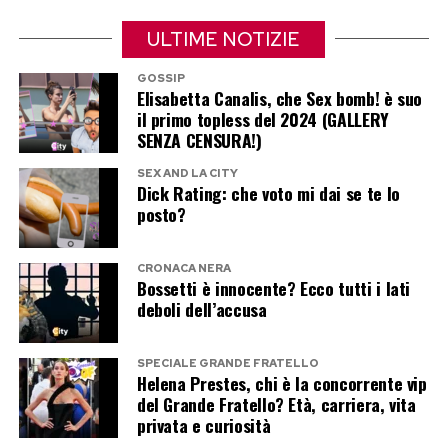
per mantenere la calma a bordo
ULTIME NOTIZIE
Una volta varco il gate e arrivati alla propria
GOSSIP
Elisabetta Canalis, che Sex bomb! è suo
poltrona, la gestione immediata del disagio si
il primo topless del 2024 (GALLERY
sposta sulla regolazione dell’attenzione. È
SENZA CENSURA!)
molto utile informare subito il personale di
SEX AND LA CITY
Dick Rating: che voto mi dai se te lo
bordo del proprio stato emotivo: le hostess e gli
posto?
steward ricevono un addestramento specifico
per rassicurare i passeggeri ansiosi e monitorare
CRONACA NERA
il loro benessere durante la traversata.
Bossetti è innocente? Ecco tutti i lati
deboli dell’accusa
Durante le fasi di decollo o in presenza di
turbolenze, gli esperti consigliano di evitare di
SPECIALE GRANDE FRATELLO
Helena Prestes, chi è la concorrente vip
fissare i segnali luminosi o le reazioni degli altri
del Grande Fratello? Età, carriera, vita
passeggeri, concentrandosi invece su stimoli
privata e curiosità
distraenti a forte impatto visivo o auditivo,