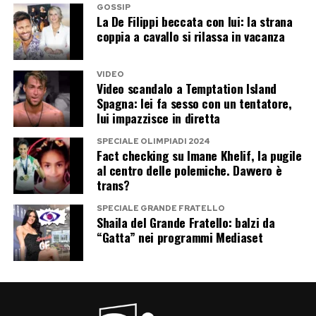
GOSSIP
come la visione di un film, l’ascolto di musica a
La De Filippi beccata con lui: la strana
coppia a cavallo si rilassa in vacanza
basso volume o la lettura. Focalizzare il pensiero
sull’obiettivo finale del viaggio e sul piacere
VIDEO
della destinazione aiuta la corteccia cerebrale
Video scandalo a Temptation Island
razionale a riprendere il sopravvento sulla
Spagna: lei fa sesso con un tentatore,
lui impazzisce in diretta
risposta emotiva della paura.
SPECIALE OLIMPIADI 2024
Fact checking su Imane Khelif, la pugile
Post Views:
264
al centro delle polemiche. Davvero è
trans?
SPECIALE GRANDE FRATELLO
Shaila del Grande Fratello: balzi da
“Gatta” nei programmi Mediaset