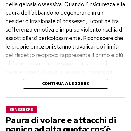
infliggiamo la positività tossica quando ci
della gelosia ossessiva. Quando l’insicurezza e la
sentiamo in colpa per essere tristi, quando ci
paura dell’abbandono degenerano in un
colpevolizziamo perché non riusciamo a
desiderio irrazionale di possesso, il confine tra
“reagire” a una giornata storta, o quando
sofferenza emotiva e impulso violento rischia di
mascheriamo la nostra stanchezza dietro un
assottigliarsi pericolosamente. Riconoscere che
sorriso forzato per non apparire deboli o
le proprie emozioni stanno travalicando i limiti
lamentosi.
del rispetto reciproco rappresenta il primo e più
difficile passo per spezzare una catena di
Il costo psicologico della felicità
pensieri che può condurre a esiti irreversibili.
forzata
CONTINUA A LEGGERE
I campanelli d’allarme
La ricerca scientifica nel campo delle
dell’ossessione e la perdita di
neuroscienze e della psicologia cognitiva parla
chiaro: la soppressione emotiva ha un costo
controllo
BENESSERE
altissimo per l’organismo. Le emozioni non sono
Paura di volare e attacchi di
La gelosia non è un indice d’amore, ma una
semplici concetti astratti, ma risposte
panico ad alta quota: cos’è