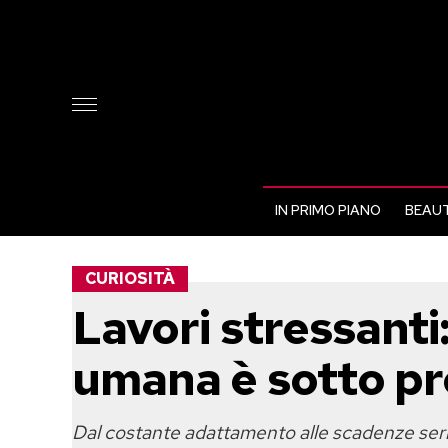
IN PRIMO PIANO
BEAUT
CURIOSITÀ
Lavori stressanti
umana è sotto pr
Dal costante adattamento alle scadenze serr