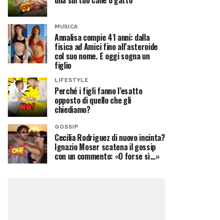
una sul tuo cane o gatto
MUSICA
Annalisa compie 41 anni: dalla
fisica ad Amici fino all’asteroide
col suo nome. E oggi sogna un
figlio
LIFESTYLE
Perché i figli fanno l’esatto
opposto di quello che gli
chiediamo?
GOSSIP
Cecilia Rodriguez di nuovo incinta?
Ignazio Moser scatena il gossip
con un commento: «O forse sì…»