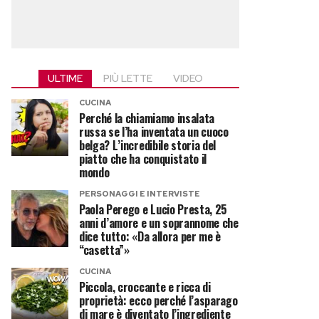
ULTIME
PIÙ LETTE
VIDEO
CUCINA
Perché la chiamiamo insalata
russa se l’ha inventata un cuoco
belga? L’incredibile storia del
piatto che ha conquistato il
mondo
PERSONAGGI E INTERVISTE
Paola Perego e Lucio Presta, 25
anni d’amore e un soprannome che
dice tutto: «Da allora per me è
“casetta”»
CUCINA
Piccola, croccante e ricca di
proprietà: ecco perché l’asparago
di mare è diventato l’ingrediente