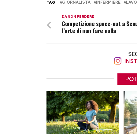
TAG:
GIORNALISTA
INFERMIERE
LAV
DA NON PERDERE
Competizione space-out a Seou
l’arte di non fare nulla
SE
INST
POT