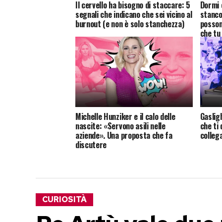
Il cervello ha bisogno di staccare: 5
Dormi 
segnali che indicano che sei vicino al
stanco
burnout (e non è solo stanchezza)
posson
che tu
Michelle Hunziker e il calo delle
Gasligh
nascite: «Servono asili nelle
che ti 
aziende». Una proposta che fa
colleg
discutere
CURIOSITÀ