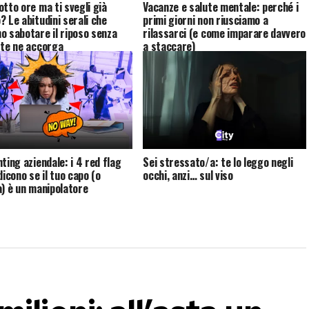
otto ore ma ti svegli già
Vacanze e salute mentale: perché i
? Le abitudini serali che
primi giorni non riusciamo a
o sabotare il riposo senza
rilassarci (e come imparare davvero
 te ne accorga
a staccare)
ting aziendale: i 4 red flag
Sei stressato/a: te lo leggo negli
dicono se il tuo capo (o
occhi, anzi… sul viso
a) è un manipolatore