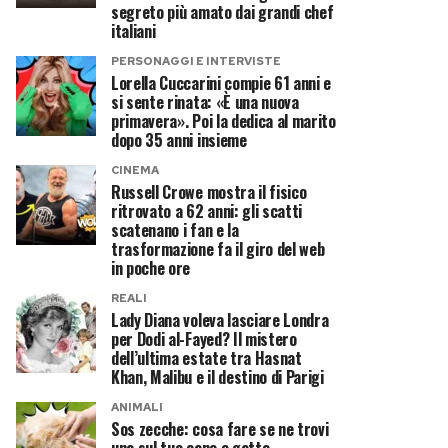
segreto più amato dai grandi chef
italiani
PERSONAGGI E INTERVISTE
Lorella Cuccarini compie 61 anni e
si sente rinata: «È una nuova
primavera». Poi la dedica al marito
dopo 35 anni insieme
CINEMA
Russell Crowe mostra il fisico
ritrovato a 62 anni: gli scatti
scatenano i fan e la
trasformazione fa il giro del web
in poche ore
REALI
Lady Diana voleva lasciare Londra
per Dodi al-Fayed? Il mistero
dell’ultima estate tra Hasnat
Khan, Malibu e il destino di Parigi
ANIMALI
Sos zecche: cosa fare se ne trovi