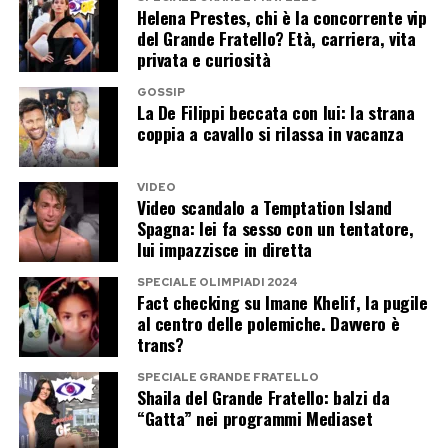
Durante le fasi di decollo o in presenza di
Helena Prestes, chi è la concorrente vip
mai o nel sorridere tra le macerie, ma nella
del Grande Fratello? Età, carriera, vita
turbolenze, gli esperti consigliano di evitare di
capacità di abitare le nostre crepe, accoglierle
privata e curiosità
fissare i segnali luminosi o le reazioni degli altri
senza vergogna e concederci il tempo
passeggeri, concentrandosi invece su stimoli
GOSSIP
necessario per rimettere insieme i pezzi.
La De Filippi beccata con lui: la strana
distraenti a forte impatto visivo o auditivo,
coppia a cavallo si rilassa in vacanza
come la visione di un film, l’ascolto di musica a
Post Views:
402
basso volume o la lettura. Focalizzare il pensiero
VIDEO
Video scandalo a Temptation Island
sull’obiettivo finale del viaggio e sul piacere
Spagna: lei fa sesso con un tentatore,
della destinazione aiuta la corteccia cerebrale
lui impazzisce in diretta
razionale a riprendere il sopravvento sulla
SPECIALE OLIMPIADI 2024
risposta emotiva della paura.
Fact checking su Imane Khelif, la pugile
al centro delle polemiche. Davvero è
trans?
Post Views:
292
SPECIALE GRANDE FRATELLO
Shaila del Grande Fratello: balzi da
“Gatta” nei programmi Mediaset