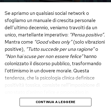
spirale d’ansia e rabbia. Su tutto il territorio
nazionale sono attivi i
Centri di Ascolto per
Se apriamo un qualsiasi social network o
Uomini Maltrattanti (CAM)
e i servizi dedicati
sfogliamo un manuale di crescita personale
alla gestione della violenza relazionale. Si tratta
dell’ultimo decennio, veniamo travolti da un
di strutture pubbliche e del terzo settore dove
unico, martellante imperativo:
“Pensa positivo”
.
équipe di psicologi, psicoterapeuti ed educatori
Mantra come
“Good vibes only”
(solo vibrazioni
offrono spazi d’ascolto riservati, non giudicanti e
positive),
“Tutto succede per una ragione”
o
completamente gratuiti. Rivolgersi a questi
“Non hai scuse per non essere felice”
hanno
centri permette di intraprendere percorsi
colonizzato il discorso pubblico, trasformando
individuali o di gruppo pensati per decostruire
l’ottimismo in un dovere morale. Questa
l’impulsività, elaborare il rifiuto e apprendere
tendenza, che la psicologia clinica definisce
modalità sane di gestione dello stress emotivo.
positività tossica, consiste nell’imposizione di
uno stato d’animo felice e propositivo in
Contatti d’emergenza e l’importanza
qualsiasi circostanza, ignorando, sminuendo o
CONTINUA A LEGGERE
della prevenzione tempestiva
invalidando l’intera gamma delle esperienze