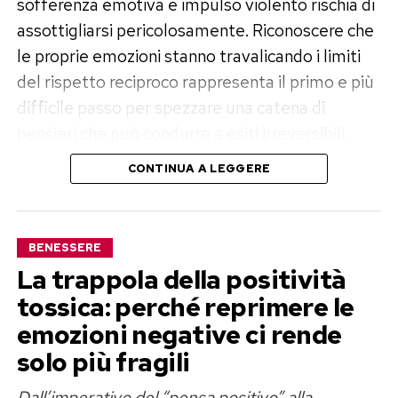
sofferenza emotiva e impulso violento rischia di
assottigliarsi pericolosamente. Riconoscere che
le proprie emozioni stanno travalicando i limiti
del rispetto reciproco rappresenta il primo e più
difficile passo per spezzare una catena di
pensieri che può condurre a esiti irreversibili.
CONTINUA A LEGGERE
I campanelli d’allarme
dell’ossessione e la perdita di
controllo
BENESSERE
La trappola della positività
La gelosia non è un indice d’amore, ma una
tossica: perché reprimere le
risposta ansiosa che nei casi più gravi assume i
emozioni negative ci rende
connotati di una vera e propria patologia. Gli
solo più fragili
psicologi e gli esperti di dinamiche relazionali
spiegano che «quando il pensiero verso il
Dall’imperativo del “pensa positivo” alla