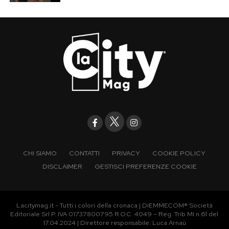
CHI SIAMO
CONTATTI
PRIVACY
COOKIE POLICY
DISCLAIMER
GESTISCI PREFERENZE COOKIE
Lacitymag.it - Tutti i colori della cronaca | DIEMMECOM® Società
Editoriale Srl P. IVA 01737800795 R.O.C. 4049 – Reg. Trib MI n.61 del
17.04.2024 | Direttore responsabile: Luca Arnaù