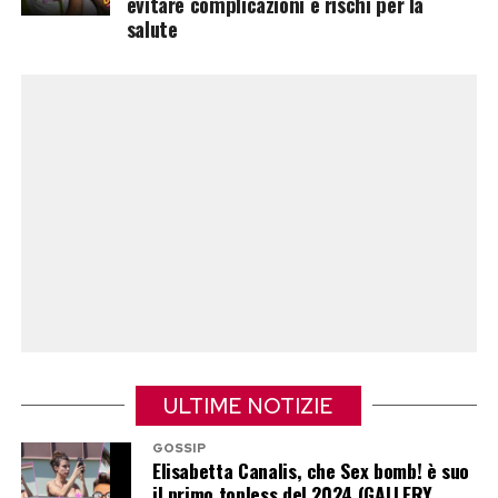
evitare complicazioni e rischi per la
Post Views:
9.759
salute
ULTIME NOTIZIE
GOSSIP
Elisabetta Canalis, che Sex bomb! è suo
il primo topless del 2024 (GALLERY