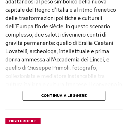
adattandosi al peso simbolico della nuova
Ventisei etnie, una sola comunità
capitale del Regno d’Italia e al ritmo frenetico
La giornata ha coinvolto tutte le 26 etnie che
delle trasformazioni politiche e culturali
compongono la grande famiglia di Grande
dell’Europa fin de siècle. In questo scenario
Impero, trasformandosi in un momento
complesso, due salotti divennero centri di
autentico di condivisione e scambio culturale.
gravità permanente: quello di Ersilia Caetani
Giochi per i più piccoli, la presenza di Babbo
Lovatelli, archeologa, intellettuale e prima
Natale e attività pensate per tutti hanno reso
donna ammessa all’Accademia dei Lincei, e
l’evento un’occasione di festa vera, capace di
quello di Giuseppe Primoli, fotografo,
parlare ai bambini ma anche agli adulti.
collezionista e mediatore instancabile tra
cultura italiana e cultura francese. Il convegno in
Non solo intrattenimento, ma anche riflessione
programma dal 2 al 4 dicembre 2025 vuole
sul valore dei legami che uniscono l’azienda alle
CONTINUA A LEGGERE
ricostruire questo universo, restituendo
comunità locali e sull’importanza di una
un’immagine viva e concreta di un’epoca che
solidarietà che va oltre le parole.
continua a esercitare un fascino duraturo.
HIGH PROFILE
Responsabilità sociale come identità