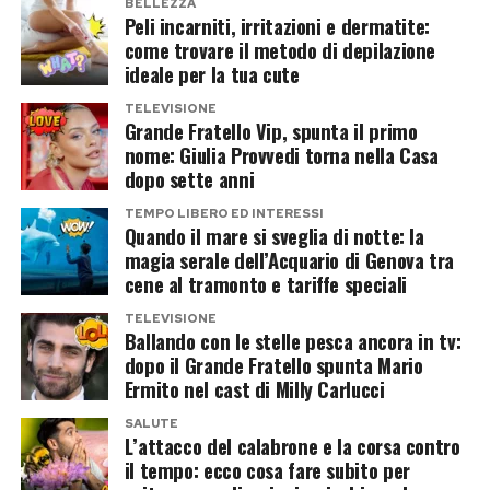
BELLEZZA
La civiltà salottiera ritrovata
Peli incarniti, irritazioni e dermatite:
come trovare il metodo di depilazione
L’iniziativa, ospitata dalla Fondazione Camillo
ideale per la tua cute
Caetani, dalla Fondazione Primoli e dall’École
Française de Rome, mira a superare la visione
TELEVISIONE
Grande Fratello Vip, spunta il primo
dei salotti come semplici scenografie mondane.
nome: Giulia Provvedi torna nella Casa
Erano spazi dinamici in cui cultura e società si
dopo sette anni
specchiavano l’una nell’altra, teatri in cui si
TEMPO LIBERO ED INTERESSI
Quando il mare si sveglia di notte: la
definivano identità, appartenenze, stili di vita e
magia serale dell’Acquario di Genova tra
perfino orientamenti politici. Oggi, nel
cene al tramonto e tariffe speciali
raccontarli, si tenta di ricostruire una “civiltà
TELEVISIONE
salottiera” ormai scomparsa, ma fondamentale
Ballando con le stelle pesca ancora in tv:
dopo il Grande Fratello spunta Mario
per capire come Roma si sia raccontata e
Ermito nel cast di Milly Carlucci
rappresentata nel passaggio fra Ottocento e
SALUTE
Novecento.
L’attacco del calabrone e la corsa contro
il tempo: ecco cosa fare subito per