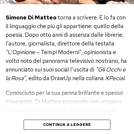
Post Views:
9.789
Simone Di Matteo
torna a scrivere. E lo fa con
Una Roma che cambia volto
il linguaggio che più gli appartiene: quello della
Il contesto postunitario era un laboratorio
poesia. Dopo otto anni di assenza dalle librerie,
instabile: si discuteva di identità nazionale, di
l’autore, giornalista, direttore della testata
modernizzazione, di rapporti con l’Europa. Nei
“L’Opinione – Tempi Moderni”, opinionista e
palazzi Caetani e Primoli, politici, letterati,
volto noto del panorama televisivo nostrano, ha
archeologi, musicisti e scienziati si incontravano
annunciato sui suoi social l’uscita di
“Gli Occhi e
con una naturalezza che oggi sembrerebbe
la Rosa”
, edito da DrawUp nella collana
XPecial
.
impensabile. Lì si formavano opinioni, si
consolidavano reti di potere, si sperimentavano
Conosciuto per la sua penna brillante e spesso
idee nuove sulla società e sulla cultura.
irriverente, Di Matteo sorprende con un’opera
Attraverso le fotografie di Primoli e gli scritti di
che sceglie il silenzio e la delicatezza invece
Caetani Lovatelli quei mondi emergono ancora
della provocazione.
“Gli Occhi e la Rosa”
è una
con nitidezza.
CONTINUA A LEGGERE
fiaba moderna, costruita come un dialogo