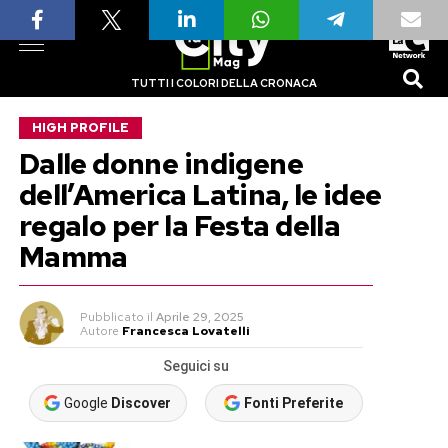
TUTTI I COLORI DELLA CRONACA
HIGH PROFILE
Dalle donne indigene
dell’America Latina, le idee
regalo per la Festa della
Mamma
Pubblicato
il
Aprile 29, 2025
Autore
Francesca Lovatelli
Seguici su
Google
Discover
Fonti Preferite