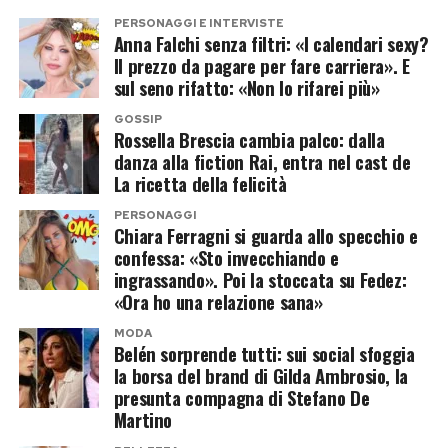
libro una dimensione visiva intensa e vibrante.
PERSONAGGI E INTERVISTE
Anna Falchi senza filtri: «I calendari sexy?
“
Gli Occhi e la Rosa”
non è solo un ritorno
Il prezzo da pagare per fare carriera». E
sul seno rifatto: «Non lo rifarei più»
letterario: è un invito a rallentare, a ritrovare la
semplicità dell’ascolto e a riscoprire la poesia
GOSSIP
Rossella Brescia cambia palco: dalla
come forma di rinascita personale. Un piccolo
danza alla fiction Rai, entra nel cast de
manifesto di sensibilità in tempi dominati dal
La ricetta della felicità
rumore, che segna il ritorno di Simone Di
PERSONAGGI
Chiara Ferragni si guarda allo specchio e
Matteo nella sua dimensione più autentica.
confessa: «Sto invecchiando e
ingrassando». Poi la stoccata su Fedez:
Post Views:
427
«Ora ho una relazione sana»
MODA
Belén sorprende tutti: sui social sfoggia
la borsa del brand di Gilda Ambrosio, la
presunta compagna di Stefano De
Martino