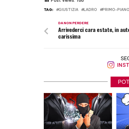
Post Views:
188
TAG:
GIUSTIZIA
LADRO
PRIMO-PIAN
DA NON PERDERE
Arrivederci cara estate, in aut
carissima
SE
INST
POT