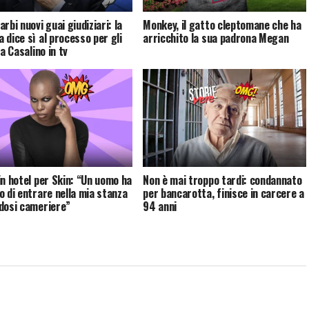
rbi nuovi guai giudiziari: la
Monkey, il gatto cleptomane che ha
 dice sì al processo per gli
arricchito la sua padrona Megan
 a Casalino in tv
in hotel per Skin: “Un uomo ha
Non è mai troppo tardi: condannato
o di entrare nella mia stanza
per bancarotta, finisce in carcere a
dosi cameriere”
94 anni