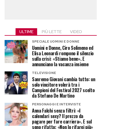
ULTIME
PIÙ LETTE
VIDEO
SPECIALE UOMINI E DONNE
Uomini e Donne, Ciro Solimeno ed
Elisa Leonardi rompono il silenzio
sulla crisi: «Stiamo bene». E
annunciano la vacanza insieme
TELEVISIONE
Sanremo Giovani cambia tutto: un
solo vincitore volerà tra i
Campioni del Festival 2027 scelto
da Stefano De Martino
PERSONAGGI E INTERVISTE
Anna Falchi senza filtri: «I
calendari sexy? Il prezzo da
pagare per fare carriera». E sul
seno rifatto: «Non lo rifarei più»