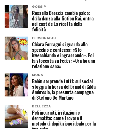
GOSSIP
Rossella Brescia cambia palco:
dalla danza alla fiction Rai, entra
nel cast de La ricetta della
felicità
PERSONAGGI
Chiara Ferragni si guarda allo
specchio e confessa: «Sto
invecchiando e ingrassando». Poi
la stoccata su Fedez: «Ora ho una
relazione sana»
MODA
Belén sorprende tutti: sui social
sfoggia la borsa del brand di Gilda
Ambrosio, la presunta compagna
di Stefano De Martino
BELLEZZA
Peli incarniti, irritazioni e
dermatite: come trovare il
metodo di depilazione ideale per la