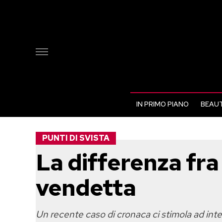
IN PRIMO PIANO
BEAUT
PUNTI DI SVISTA
La differenza fra
vendetta
Un recente caso di cronaca ci stimola ad interro