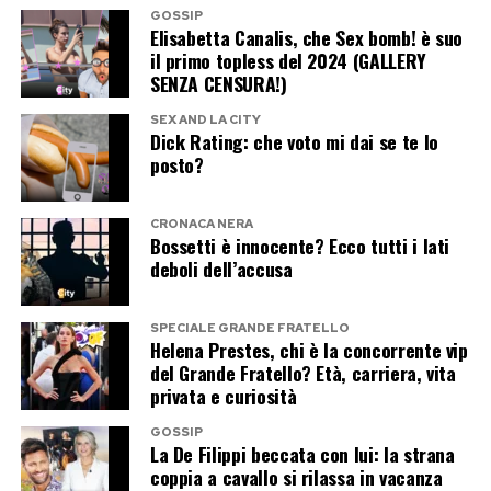
per la casa. È un dettaglio minuscolo, ma dice
GOSSIP
Elisabetta Canalis, che Sex bomb! è suo
tutto. Questa storia funziona perché non viene
il primo topless del 2024 (GALLERY
messa in scena come una rivoluzione, ma come
SENZA CENSURA!)
vita normale. Due persone che stanno bene
SEX AND LA CITY
Dick Rating: che voto mi dai se te lo
insieme e fanno cose comuni.
posto?
E qui sta la vera svolta culturale. Per anni
CRONACA NERA
l’omosessualità femminile nel pop è stata o
Bossetti è innocente? Ecco tutti i lati
ammiccamento studiato o dichiarazione
deboli dell’accusa
militante. In questo caso sembra
semplicemente esistenza. Non c’è manifesto,
SPECIALE GRANDE FRATELLO
Helena Prestes, chi è la concorrente vip
non c’è bandiera, non c’è bisogno di etichette. È
del Grande Fratello? Età, carriera, vita
forse questo che rende la vicenda digeribile a un
privata e curiosità
pubblico vasto: non chiede di scegliere da che
GOSSIP
La De Filippi beccata con lui: la strana
parte stare, non pretende approvazioni
coppia a cavallo si rilassa in vacanza
ideologiche. Mostra e basta.