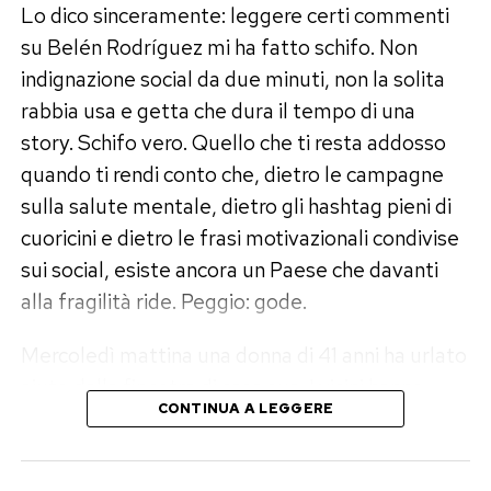
Lo dico sinceramente: leggere certi commenti
su Belén Rodríguez mi ha fatto schifo. Non
indignazione social da due minuti, non la solita
rabbia usa e getta che dura il tempo di una
story. Schifo vero. Quello che ti resta addosso
quando ti rendi conto che, dietro le campagne
sulla salute mentale, dietro gli hashtag pieni di
cuoricini e dietro le frasi motivazionali condivise
sui social, esiste ancora un Paese che davanti
alla fragilità ride. Peggio: gode.
Mercoledì mattina una donna di 41 anni ha urlato
aiuto dalla finestra di casa sua. I vicini hanno
CONTINUA A LEGGERE
chiamato il 112. Sono arrivate le volanti,
l’ambulanza, i vigili del fuoco. Per ore quella
donna non è riuscita ad aprire la porta. Era