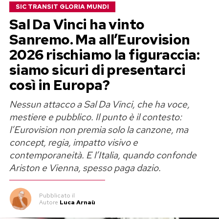
SIC TRANSIT GLORIA MUNDI
agitata, confusa, in evidente difficoltà. Poi è
Sal Da Vinci ha vinto
stata accompagnata al Policlinico.
Sanremo. Ma all’Eurovision
Quella donna si chiama Belen Rodriguez. E
2026 rischiamo la figuraccia:
improvvisamente, per una parte di questo
siamo sicuri di presentarci
Paese, la sofferenza è diventata una
così in Europa?
barzelletta.
Nessun attacco a Sal Da Vinci, che ha voce,
Se sei famosa, allora non hai diritto
mestiere e pubblico. Il punto è il contesto:
l’Eurovision non premia solo la canzone, ma
a stare male
concept, regia, impatto visivo e
contemporaneità. E l’Italia, quando confonde
Perché è famosa, perché è bella. , perché è ricca.
Ariston e Vienna, spesso paga dazio.
Perché è Belén.
Ho letto commenti disgustosi. Gente che
Pubblicato
il
Autore
Luca Arnaù
parlava di “sceneggiata”, di “ricerca di