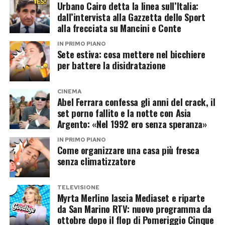
libertà sessuale, la politica dell’immagine, il
nostalgia in diretta.
Urbano Cairo detta la linea sull’Italia:
diritto di cambiare pelle. Dalla musica alla
dall’intervista alla Gazzetta dello Sport
alla frecciata su Mancini e Conte
televisione, dal cinema alle docuserie, ha
Post Views:
1.386
costruito una carriera in cui l’identità non è mai
IN PRIMO PIANO
Sete estiva: cosa mettere nel bicchiere
stata statica. Anche nelle relazioni sentimentali
per battere la disidratazione
ha seguito lo stesso copione: prima Marracash,
poi Andrea Iannone, storie etero vissute alla
CINEMA
Abel Ferrara confessa gli anni del crack, il
luce del sole, senza l’ansia di dover sembrare
set porno fallito e la notte con Asia
perfetta.
Argento: «Nel 1992 ero senza speranza»
IN PRIMO PIANO
La fine della relazione con Iannone, riletta oggi,
Come organizzare una casa più fresca
appare meno melodrammatica di quanto ci si
senza climatizzatore
potrebbe aspettare. Franceska era già presente
nella vita della cantante, una figura centrale e
TELEVISIONE
Myrta Merlino lascia Mediaset e riparte
conosciuta. Secondo le ricostruzioni circolate,
da San Marino RTV: nuovo programma da
l’ex pilota non sarebbe stato estraneo a questa
ottobre dopo il flop di Pomeriggio Cinque