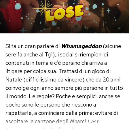
sapienti contrasti e, per certi versi, l’armonia di
un piatto nasce proprio da connubi
apparentemente irrealizzabili. Per esempio, può
il latte convivere con il limone?
ARROSTICINI DI POLLO CARAMELLATI
Si fa un gran parlare di
Whamageddon
(alcune
sere fa anche al Tg1), i social si riempioni di
Ingredienti per 4 persone:
contenuti in tema e c’è persino chi arriva a
1 petto di pollo da 500 gr.
litigare per colpa sua. Trattasi di un gioco di
Farina q.b.
Natale (difficilissimo da vincere) che da 20 anni
1 bicchiere di latte
coinvolge ogni anno sempre più persone in tutto
4 patate
il mondo. Le regole? Poche e semplici, anche se
Timo q.b.
poche sono le persone che riescono a
Olio extravergine l’oliva
rispettarle, a cominciare dalla prima: evitare di
2 cucchiai di miele millefoglie
ascoltare la canzone degli Wham!
Last
1 bicchiere di vino bianco