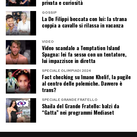
privata e curiosità
want for Christmas di Mariah Carey.
bastava guardare il palco: Nick Rhodes è ancora
il Signore dei synth,
John Taylor
martella il suo
GOSSIP
Ora che è passato il termine… puoi pure
La De Filippi beccata con lui: la strana
basso, Roger Taylor detta il tempo come un
coppia a cavallo si rilassa in vacanza
cliccare
!
orologio svizzero funky. E Simon “Cicciobombo”
Le Bon – meno dinamico di un tempo e con
VIDEO
Video scandalo a Temptation Island
tanto di panzetta – canta comunque bene e si
Spagna: lei fa sesso con un tentatore,
diverte di più. Non ha più bisogno di correre: si
lui impazzisce in diretta
gode il viaggio…
SPECIALE OLIMPIADI 2024
Fact checking su Imane Khelif, la pugile
Il gran finale per chi ha fatto pace
al centro delle polemiche. Davvero è
trans?
con gli anni ’80
SPECIALE GRANDE FRATELLO
Shaila del Grande Fratello: balzi da
Il bis è da brividi. Niente accendini, ma migliaia di
“Gatta” nei programmi Mediaset
Post Views:
640
schermi accesi illuminano Roma come un Blade
Runner sentimentale.
Save a Prayer
tocca il
cuore,
Rio
lo fa battere. Anche il tizio con la