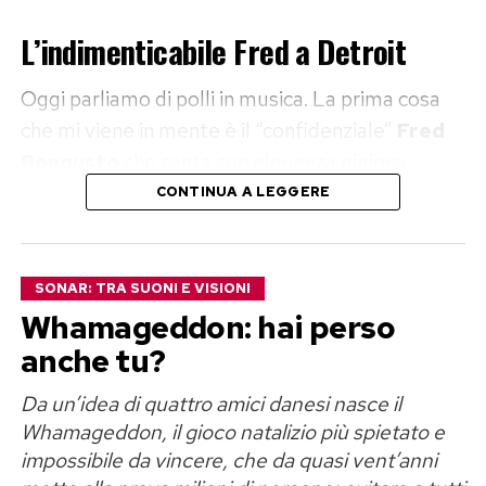
L’indimenticabile Fred a Detroit
Oggi parliamo di polli in musica. La prima cosa
che mi viene in mente è il “confidenziale”
Fred
Bongusto
che canta con eleganza gigiona
Spaghetti a Detroit
, canzonetta nella quale il
CONTINUA A LEGGERE
protagonista si sottopone ad una dieta ferrea a
base di pastasciutta, pollo con contorno di
insalatina e caffè, ripensando con nostalgia alle
SONAR: TRA SUONI E VISIONI
pantagrueliche mangiate fatte nel Michigan.
Whamageddon: hai perso
Come non citare poi, in questo contesto, i
anche tu?
Chicken Mambo
di Fabrizio Poggi?!? E i
Da un’idea di quattro amici danesi nasce il
funambolici
Chickenfoot
… ne vogliamo
Whamageddon, il gioco natalizio più spietato e
parlare?!?
impossibile da vincere, che da quasi vent’anni