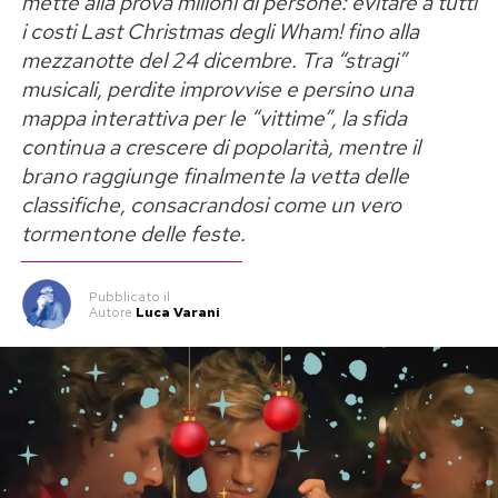
mette alla prova milioni di persone: evitare a tutti
i costi Last Christmas degli Wham! fino alla
mezzanotte del 24 dicembre. Tra “stragi”
musicali, perdite improvvise e persino una
mappa interattiva per le “vittime”, la sfida
continua a crescere di popolarità, mentre il
brano raggiunge finalmente la vetta delle
classifiche, consacrandosi come un vero
tormentone delle feste.
Una ricettina veloce veloce
Pubblicato
il
Autore
Luca Varani
A questo punto mi è venuta fame… e vi propino
una ricettina sperimentata di recente,
naturalmente a base del razzolante pennuto: gli
arrosticini al miele! Ve la riassumo qui, con una
piccola premessa: la cucina è spesso fatta di