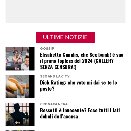
che non è possibile stabilire con certezza
quando e in quale modo quel materiale sia stato
trasferito sotto le unghie di Chiara Poggi.
La Procura considera comunque la traccia uno
ULTIME NOTIZIE
degli elementi centrali del fascicolo, mentre la
GOSSIP
difesa ne contesta il valore probatorio.
Elisabetta Canalis, che Sex bomb! è suo
il primo topless del 2024 (GALLERY
La consulenza psichiatrica senza
SENZA CENSURA!)
colloquio con Sempio
SEX AND LA CITY
Dick Rating: che voto mi dai se te lo
posto?
C’è poi la consulenza affidata allo psichiatra
Giuseppe Catanesi.
CRONACA NERA
Bossetti è innocente? Ecco tutti i lati
Andrea Sempio aveva rifiutato di sottoporsi
deboli dell’accusa
direttamente al colloquio. Il suo legale Liborio