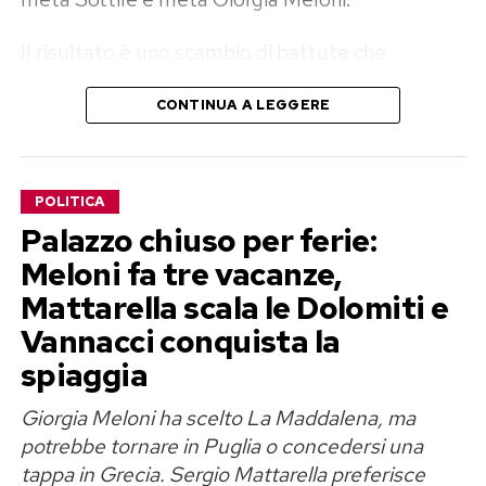
Il risultato è uno scambio di battute che
vorrebbe essere satira, ma finisce per ricordare
CONTINUA A LEGGERE
una gara tra compagni di scuola decisi ad avere
l’ultima parola. Sullo sfondo restano la Rai,
l’accusa di aver trasformato il servizio pubblico
POLITICA
in «TeleMeloni» e il nuovo programma affidato
Palazzo chiuso per ferie:
a Sottile.
Meloni fa tre vacanze,
Salvo Sottile presenta «Contucci»,
Mattarella scala le Dolomiti e
metà Conte e metà Ranucci
Vannacci conquista la
spiaggia
Il conduttore, destinato a prendere le redini di
Giorgia Meloni ha scelto La Maddalena, ma
Ore 14
su Rai 2 nella prossima stagione, ha
potrebbe tornare in Puglia o concedersi una
affidato ai social l’annuncio della singolare
tappa in Grecia. Sergio Mattarella preferisce