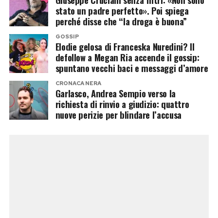
compatibilità delle tracce.
stato un padre perfetto». Poi spiega
perché disse che “la droga è buona”
Il Dna sotto le unghie di Chiara
GOSSIP
Elodie gelosa di Franceska Nuredini? Il
Poggi
defollow a Megan Ria accende il gossip:
spuntano vecchi baci e messaggi d’amore
Il terzo pilastro riguarda il materiale biologico
CRONACA NERA
recuperato sotto le unghie della vittima.
Garlasco, Andrea Sempio verso la
richiesta di rinvio a giudizio: quattro
Il genetista forense Carlo Previderé sta
nuove perizie per blindare l’accusa
svolgendo ulteriori approfondimenti sul profilo
del cromosoma Y che, secondo la ricostruzione
dell’accusa, sarebbe riconducibile alla linea
paterna della famiglia Sempio.
Resta però uno dei punti più controversi
dell’intera indagine: le perizie hanno evidenziato