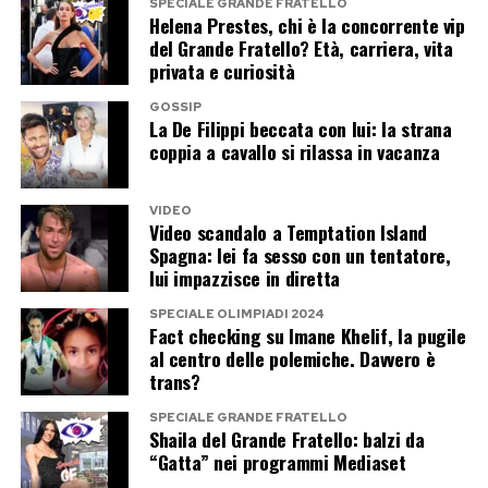
Cataliotti aveva spiegato che, secondo la difesa,
SPECIALE GRANDE FRATELLO
Helena Prestes, chi è la concorrente vip
«l’accertamento dei fatti deve precedere
del Grande Fratello? Età, carriera, vita
qualsiasi valutazione personologica».
privata e curiosità
GOSSIP
La consulenza dovrebbe comunque essere
La De Filippi beccata con lui: la strana
svolta sulla base della documentazione
coppia a cavallo si rilassa in vacanza
disponibile, degli appunti sequestrati
nell’abitazione dell’indagato e delle precedenti
VIDEO
Video scandalo a Temptation Island
valutazioni degli esperti del Racis dei
Spagna: lei fa sesso con un tentatore,
Carabinieri.
lui impazzisce in diretta
SPECIALE OLIMPIADI 2024
Il 28 settembre la data chiave
Fact checking su Imane Khelif, la pugile
al centro delle polemiche. Davvero è
trans?
Il deposito delle quattro consulenze dovrebbe
quindi anticipare la scelta della Procura sulla
SPECIALE GRANDE FRATELLO
Shaila del Grande Fratello: balzi da
richiesta di rinvio a giudizio.
“Gatta” nei programmi Mediaset