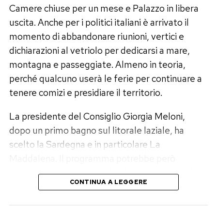
Camere chiuse per un mese e Palazzo in libera
nella sua newsletter
Lettera 14
, ma il tono
uscita. Anche per i politici italiani è arrivato il
ironico non ha divertito affatto i parlamentari
momento di abbandonare riunioni, vertici e
pentastellati. Anzi, ha scatenato una replica
dichiarazioni al vetriolo per dedicarsi a mare,
collettiva molto più pesante dell’affondo
montagna e passeggiate. Almeno in teoria,
iniziale.
perché qualcuno userà le ferie per continuare a
Il M5S contrattacca: «È nato
tenere comizi e presidiare il territorio.
Sottiloni»
La presidente del Consiglio Giorgia Meloni,
dopo un primo bagno sul litorale laziale, ha
Dario Carotenuto, Dolores Bevilacqua, Anna
scelto la Sardegna e in particolare La
Laura Orrico e Gaetano Amato, esponenti del
Maddalena. Il programma potrebbe però
M5S nella Commissione di Vigilanza Rai, hanno
cambiare rapidamente: da lì la premier potrebbe
accusato Sottile di aver pubblicato un
CONTINUA A LEGGERE
raggiungere la Grecia oppure tornare nella sua
contenuto «inutile e dal sapore diffamatorio»
amata Puglia.
contro Giuseppe Conte e Sigfrido Ranucci.