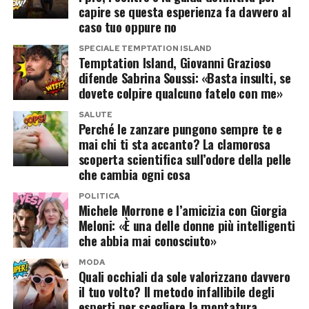
detto “hai sbagliato a misurare, rimisura”: siamo
capire se questa esperienza fa davvero al
caso tuo oppure no
proprio nella fantascienza con
un’interpretazione così».
SPECIALE TEMPTATION ISLAND
Temptation Island, Giovanni Grazioso
difende Sabrina Soussi: «Basta insulti, se
Galassi individua quello che, a suo giudizio,
dovete colpire qualcuno fatelo con me»
rappresenterebbe «l’unico vero elemento di
SALUTE
novità»: «Sarà la Cattaneo a valutare la
Perché le zanzare pungono sempre te e
controconsulenza che la difesa di Sempio aveva
mai chi ti sta accanto? La clamorosa
scoperta scientifica sull’odore della pelle
presentato separatamente dalla relazione del
che cambia ogni cosa
proprio medico legale. Peraltro, la stessa difesa
POLITICA
ha sempre definito corrette le misure
Michele Morrone e l’amicizia con Giorgia
effettuate dalla Cattaneo. Se sono corrette,
Meloni: «È una delle donne più intelligenti
che abbia mai conosciuto»
perché dovrebbe rimisurare? Ritengo le sia stato
semplicemente chiesto di verificare se quella
MODA
Quali occhiali da sole valorizzano davvero
relazione calzaturiera abbia un solido
il tuo volto? Il metodo infallibile degli
fondamento scientifico e una metodologia
esperti per scegliere la montatura