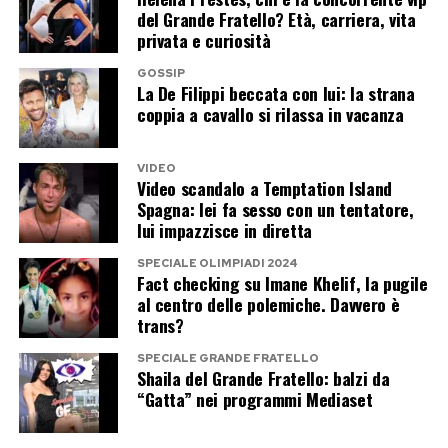
rilievi antropometrici effettuati e l’evoluzione
del Grande Fratello? Età, carriera, vita
privata e curiosità
fisica intervenuta in quasi vent’anni consentano
di mantenere aperta l’ipotesi di compatibilità.
GOSSIP
La De Filippi beccata con lui: la strana
coppia a cavallo si rilassa in vacanza
La questione resta quindi strettamente tecnica
e dovrà essere affrontata sulla base di dati
VIDEO
scientifici e valutazioni specialistiche. Per
Video scandalo a Temptation Island
Spagna: lei fa sesso con un tentatore,
questo, in assenza di comunicazioni ufficiali,
lui impazzisce in diretta
parlare di una nuova misurazione del piede di
SPECIALE OLIMPIADI 2024
Sempio o interpretarla come un segnale di
Fact checking su Imane Khelif, la pugile
debolezza dell’accusa rischia di andare oltre gli
al centro delle polemiche. Davvero è
trans?
elementi oggi disponibili.
SPECIALE GRANDE FRATELLO
Shaila del Grande Fratello: balzi da
Post Views:
444
“Gatta” nei programmi Mediaset