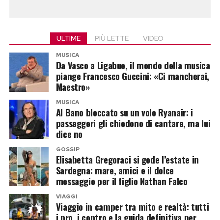
controconsulenza»
Tra chi invita alla prudenza c’è il professor
ULTIME
PIÙ LETTE
VIDEO
Francesco Maria Galassi, paleopatologo e
MUSICA
docente universitario, che segue da tempo gli
Da Vasco a Ligabue, il mondo della musica
aspetti scientifici del caso. Secondo Galassi,
piange Francesco Guccini: «Ci mancherai,
Maestro»
l’ipotesi di una nuova misurazione appare poco
credibile.
MUSICA
Al Bano bloccato su un volo Ryanair: i
passeggeri gli chiedono di cantare, ma lui
«Non credo proprio possa esserci una nuova
dice no
consulenza assegnata alla professoressa
GOSSIP
Cattaneo per rimisurare Sempio, non c’è alcuna
Elisabetta Gregoraci si gode l’estate in
evidenza di ciò. Io credo che si tratti di quel
Sardegna: mare, amici e il dolce
messaggio per il figlio Nathan Falco
famoso controllo metodologico imposto dalla
Procura sulle consulenze alle consulenze. Mi fa
VIAGGI
Viaggio in camper tra mito e realtà: tutti
sorridere che si pensi che qualcuno possa aver
i pro, i contro e la guida definitiva per