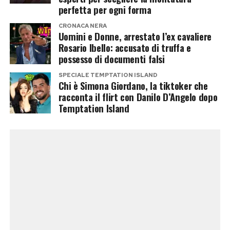
robusta».
perfetta per ogni forma
CRONACA NERA
Un passaggio tecnico che potrebbe
Uomini e Donne, arrestato l’ex cavaliere
Rosario Ibello: accusato di truffa e
rafforzare il fascicolo
possesso di documenti falsi
SPECIALE TEMPTATION ISLAND
Se questa ricostruzione trovasse conferma, non
Chi è Simona Giordano, la tiktoker che
si tratterebbe di un passo indietro della Procura,
racconta il flirt con Danilo D’Angelo dopo
Temptation Island
ma di una normale verifica tecnico-scientifica
sulle osservazioni formulate dalla difesa. Una
procedura utile a valutare la tenuta
metodologica delle diverse consulenze prima
della conclusione delle indagini.
Un’altra ipotesi, non incompatibile con la
precedente, è che gli inquirenti intendano
consolidare ulteriormente il quadro probatorio