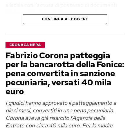
a Ischia con l’accusa di possesso di documenti
falsi e truffa ai danni di una compagnia di
CONTINUA A LEGGERE
navigazione. L’uomo, 56 anni, originario di
Napoli, è stato fermato dai Carabinieri mentre si
trovava al porto, poco prima di lasciare l’isola.
CRONACA NERA
Secondo quanto ricostruito dagli investigatori, il
Fabrizio Corona patteggia
controllo sarebbe nato come una normale
per la bancarotta della Fenice:
verifica di routine. Durante gli accertamenti,
pena convertita in sanzione
però, i militari avrebbero scoperto che Ibello
pecuniaria, versati 40 mila
aveva con sé due documenti d’identità con
euro
residenze differenti, circostanza che ha fatto
I giudici hanno approvato il patteggiamento a
scattare ulteriori verifiche.
dieci mesi, convertiti in una pena pecuniaria.
L’accusa: un documento con una
Corona aveva già risarcito l’Agenzia delle
Entrate con circa 40 mila euro. Per la madre