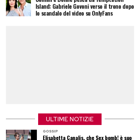
Se questa ricostruzione trovasse conferma, non
Island: Gabriele Govoni verso il trono dopo
si tratterebbe di un passo indietro della Procura,
lo scandalo del video su OnlyFans
ma di una normale verifica tecnico-scientifica
sulle osservazioni formulate dalla difesa. Una
procedura utile a valutare la tenuta
metodologica delle diverse consulenze prima
della conclusione delle indagini.
Un’altra ipotesi, non incompatibile con la
precedente, è che gli inquirenti intendano
consolidare ulteriormente il quadro probatorio
in vista delle prossime decisioni processuali. In
questo scenario, il riesame della
controconsulenza servirebbe a rispondere in
ULTIME NOTIZIE
modo puntuale alle obiezioni difensive,
GOSSIP
riducendo possibili margini di contestazione
Elisabetta Canalis, che Sex bomb! è suo