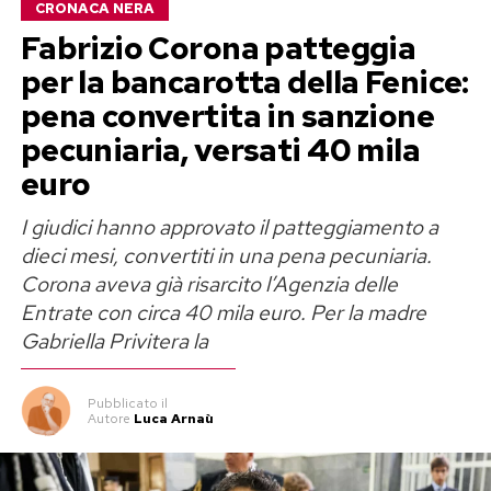
CRONACA NERA
Secondo quanto ricostruito dagli investigatori, il
Fabrizio Corona patteggia
controllo sarebbe nato come una normale
per la bancarotta della Fenice:
verifica di routine. Durante gli accertamenti,
pena convertita in sanzione
però, i militari avrebbero scoperto che Ibello
pecuniaria, versati 40 mila
aveva con sé due documenti d’identità con
euro
residenze differenti, circostanza che ha fatto
I giudici hanno approvato il patteggiamento a
scattare ulteriori verifiche.
dieci mesi, convertiti in una pena pecuniaria.
L’accusa: un documento con una
Corona aveva già risarcito l’Agenzia delle
Entrate con circa 40 mila euro. Per la madre
falsa residenza per ottenere gli
Gabriella Privitera la
sconti
Pubblicato
il
Autore
Luca Arnaù
Secondo l’ipotesi investigativa, Rosario Ibello
avrebbe utilizzato uno dei documenti, che
riportava una residenza a Barano d’Ischia, per