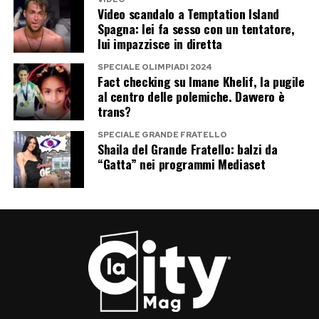
e dovrà essere affrontata sulla base di dati
Video scandalo a Temptation Island
scientifici e valutazioni specialistiche. Per
Spagna: lei fa sesso con un tentatore,
lui impazzisce in diretta
questo, in assenza di comunicazioni ufficiali,
parlare di una nuova misurazione del piede di
SPECIALE OLIMPIADI 2024
Fact checking su Imane Khelif, la pugile
Sempio o interpretarla come un segnale di
al centro delle polemiche. Davvero è
debolezza dell’accusa rischia di andare oltre gli
trans?
elementi oggi disponibili.
SPECIALE GRANDE FRATELLO
Shaila del Grande Fratello: balzi da
“Gatta” nei programmi Mediaset
Post Views:
450