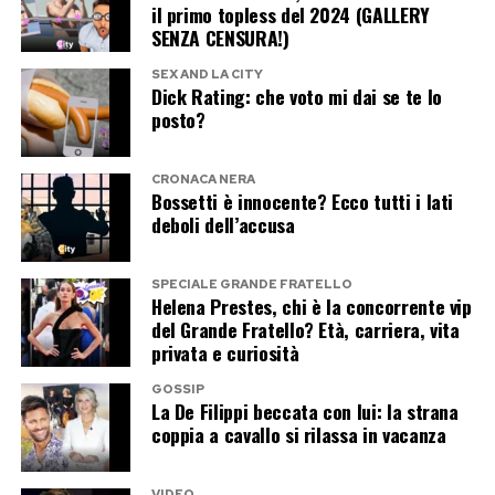
il primo topless del 2024 (GALLERY
nelle fasi successive del procedimento.
SENZA CENSURA!)
La questione resta tutta scientifica
SEX AND LA CITY
Dick Rating: che voto mi dai se te lo
posto?
Uno dei punti centrali del confronto riguarda la
compatibilità tra il piede di Andrea Sempio e la
CRONACA NERA
misura della scarpa individuata attraverso le
Bossetti è innocente? Ecco tutti i lati
impronte repertate sulla scena del delitto. La
deboli dell’accusa
difesa sostiene che le dimensioni attuali del
piede renderebbero incompatibile quella
SPECIALE GRANDE FRATELLO
Helena Prestes, chi è la concorrente vip
ricostruzione; la Procura ritiene invece che i
del Grande Fratello? Età, carriera, vita
rilievi antropometrici effettuati e l’evoluzione
privata e curiosità
fisica intervenuta in quasi vent’anni consentano
GOSSIP
La De Filippi beccata con lui: la strana
di mantenere aperta l’ipotesi di compatibilità.
coppia a cavallo si rilassa in vacanza
La questione resta quindi strettamente tecnica
VIDEO