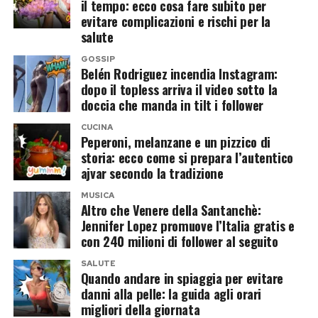
aspetti scientifici del caso. Secondo Galassi,
il tempo: ecco cosa fare subito per
evitare complicazioni e rischi per la
l’ipotesi di una nuova misurazione appare poco
salute
credibile.
GOSSIP
Belén Rodriguez incendia Instagram:
«Non credo proprio possa esserci una nuova
dopo il topless arriva il video sotto la
consulenza assegnata alla professoressa
doccia che manda in tilt i follower
Cattaneo per rimisurare Sempio, non c’è alcuna
CUCINA
evidenza di ciò. Io credo che si tratti di quel
Peperoni, melanzane e un pizzico di
storia: ecco come si prepara l’autentico
famoso controllo metodologico imposto dalla
ajvar secondo la tradizione
Procura sulle consulenze alle consulenze. Mi fa
MUSICA
sorridere che si pensi che qualcuno possa aver
Altro che Venere della Santanchè:
detto “hai sbagliato a misurare, rimisura”: siamo
Jennifer Lopez promuove l’Italia gratis e
con 240 milioni di follower al seguito
proprio nella fantascienza con
un’interpretazione così».
SALUTE
Quando andare in spiaggia per evitare
danni alla pelle: la guida agli orari
Galassi individua quello che, a suo giudizio,
migliori della giornata
rappresenterebbe «l’unico vero elemento di