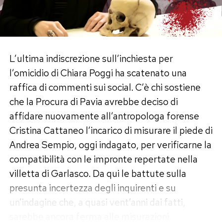
innocente
fino a un’eventuale sentenza
Prima della definizione del procedimento,
definitiva di condanna.
Fabrizio Corona aveva già versato
circa 40
Nelle prossime ore potrebbero emergere
mila euro
a titolo di risarcimento nei confronti
L’ultima indiscrezione sull’inchiesta per
ulteriori dettagli sull’inchiesta e sulla posizione
dell’
Agenzia delle Entrate
. La pena è stata
l’omicidio di Chiara Poggi ha scatenato una
difensiva dell’ex protagonista di
Uomini e
inoltre concordata in continuazione con una
raffica di commenti sui social. C’è chi sostiene
Donne
.
precedente condanna definitiva relativa al
che la Procura di Pavia avrebbe deciso di
fallimento di un’altra società riconducibile all’ex
affidare nuovamente all’antropologa forense
fotografo dei vip.
Post Views:
448
Cristina Cattaneo l’incarico di misurare il piede di
La posizione della madre Gabriella
Andrea Sempio, oggi indagato, per verificarne la
compatibilità con le impronte repertate nella
Privitera
villetta di Garlasco. Da qui le battute sulla
presunta incertezza degli inquirenti e su
Nel processo è imputata anche
Gabriella
un’indagine che, a quasi vent’anni dai fatti,
Privitera
, madre di Fabrizio Corona, difesa
sarebbe ancora ferma alle misurazioni
dall’avvocata
Cristina Morrone
.