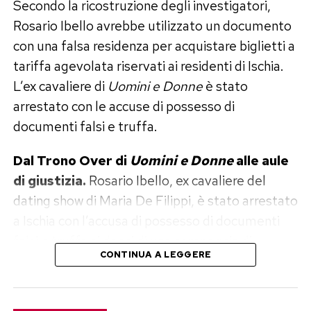
Secondo la ricostruzione degli investigatori,
Rosario Ibello avrebbe utilizzato un documento
con una falsa residenza per acquistare biglietti a
tariffa agevolata riservati ai residenti di Ischia.
L’ex cavaliere di
Uomini e Donne
è stato
arrestato con le accuse di possesso di
documenti falsi e truffa.
Dal Trono Over di
Uomini e Donne
alle aule
di giustizia.
Rosario Ibello, ex cavaliere del
dating show di Maria De Filippi, è stato arrestato
a Ischia con l’accusa di possesso di documenti
falsi e truffa ai danni di una compagnia di
CONTINUA A LEGGERE
navigazione. L’uomo, 56 anni, originario di
Napoli, è stato fermato dai Carabinieri mentre si
trovava al porto, poco prima di lasciare l’isola.