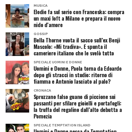
MUSICA
novità»: «Sarà la Cattaneo a valutare la
Elodie fa sul serio con Franceska: compra
controconsulenza che la difesa di Sempio aveva
un maxi loft a Milano e prepara il nuovo
nido d’amore
presentato separatamente dalla relazione del
proprio medico legale. Peraltro, la stessa difesa
GOSSIP
Bella Thorne vuota il sacco sull’ex Benji
ha sempre definito corrette le misure
Mascolo: «Mi tradiva». E spunta il
effettuate dalla Cattaneo. Se sono corrette,
cameriere italiano che le svelò tutto
perché dovrebbe rimisurare? Ritengo le sia stato
SPECIALE UOMINI E DONNE
semplicemente chiesto di verificare se quella
Uomini e Donne, Paola torna da Edoardo
dopo gli stracci in studio: ritorno di
relazione calzaturiera abbia un solido
fiamma e Antonio lasciato al palo?
fondamento scientifico e una metodologia
CRONACA
robusta».
Spruzzano falso guano di piccione sui
passanti per sfilare gioielli e portafogli:
Un passaggio tecnico che potrebbe
la truffa del regalino dall’alto debutta a
Pomezia
rafforzare il fascicolo
SPECIALE TEMPTATION ISLAND
Uomini e Donne pesca da Temptation