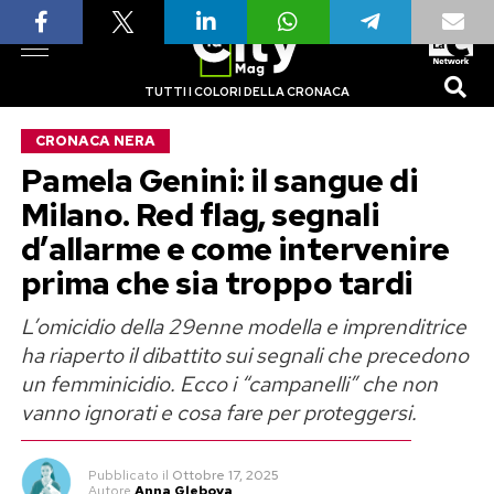
TUTTI I COLORI DELLA CRONACA
CRONACA NERA
Pamela Genini: il sangue di
Milano. Red flag, segnali
d’allarme e come intervenire
prima che sia troppo tardi
L’omicidio della 29enne modella e imprenditrice
ha riaperto il dibattito sui segnali che precedono
un femminicidio. Ecco i “campanelli” che non
vanno ignorati e cosa fare per proteggersi.
Pubblicato
il
Ottobre 17, 2025
Autore
Anna Glebova