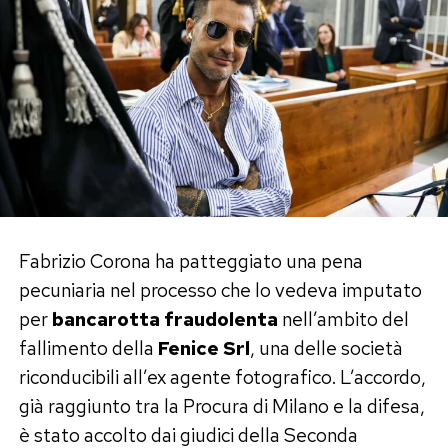
acquistare il 3 agosto un biglietto marittimo
usufruendo delle tariffe agevolate riservate ai
residenti dell’isola.
Gli accertamenti avrebbero poi portato alla
scoperta di un secondo documento d’identità
con una residenza diversa, facendo emergere il
presunto raggiro.
Fabrizio Corona ha patteggiato una pena
Sempre secondo la ricostruzione degli
pecuniaria nel processo che lo vedeva imputato
investigatori, poco prima del controllo l’ex
per
bancarotta fraudolenta
nell’ambito del
cavaliere avrebbe tentato di acquistare un altro
fallimento della
Fenice Srl
, una delle società
biglietto utilizzando lo stesso sistema,
riconducibili all’ex agente fotografico. L’accordo,
circostanza che avrebbe aggravato la sua
già raggiunto tra la Procura di Milano e la difesa,
posizione.
è stato accolto dai giudici della Seconda