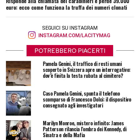
Risponde alla chiamata dei carabinieri e perde 39.000
euro: ecco come funziona la truffa dei numeri clonati
SEGUICI SU INSTAGRAM
INSTAGRAM.COM/LACITYMAG
POTREBBERO PIACERTI
Pamela Genini, il traffico di resti umani
scoperto in Svizzera apre un interrogativo:
dov’è finita la testa rubata al cimitero?
Caso Pamela Genini, spunta il telefono
scomparso di Francesco Dolci: il dispositivo
consegnato agli investigatori
Marilyn Monroe, mistero infinito: James
Patterson rilancia l’ombra dei Kennedy, di
Sinatra e della Mafia