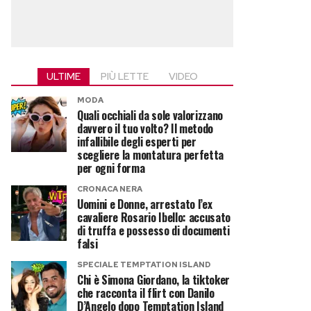
ULTIME
PIÙ LETTE
VIDEO
MODA
Quali occhiali da sole valorizzano
davvero il tuo volto? Il metodo
infallibile degli esperti per
scegliere la montatura perfetta
per ogni forma
CRONACA NERA
Uomini e Donne, arrestato l’ex
cavaliere Rosario Ibello: accusato
di truffa e possesso di documenti
falsi
SPECIALE TEMPTATION ISLAND
Chi è Simona Giordano, la tiktoker
che racconta il flirt con Danilo
D’Angelo dopo Temptation Island