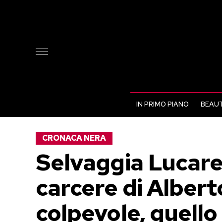
IN PRIMO PIANO
BEAUT
CRONACA NERA
Selvaggia Lucarel
carcere di Albert
colpevole, quell