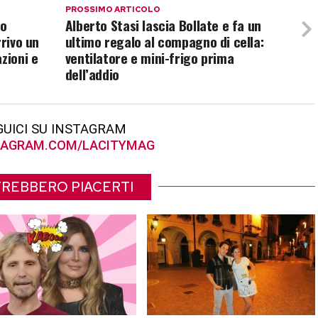
PROSSIMO ARTICOLO
no
Alberto Stasi lascia Bollate e fa un
rrivo un
ultimo regalo al compagno di cella:
zioni e
ventilatore e mini-frigo prima
dell’addio
GUICI SU INSTAGRAM
AGRAM.COM/LACITYMAG
REBBERO PIACERTI