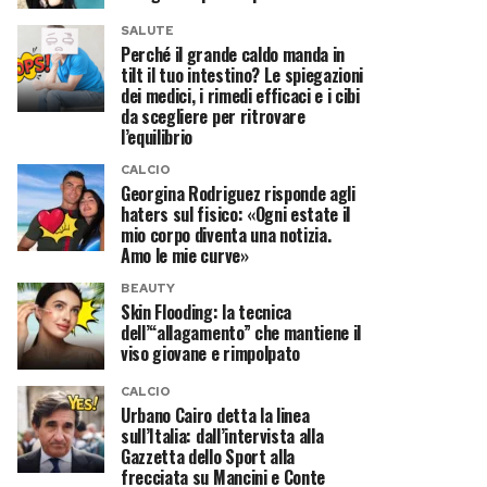
SALUTE
Perché il grande caldo manda in
tilt il tuo intestino? Le spiegazioni
dei medici, i rimedi efficaci e i cibi
da scegliere per ritrovare
l’equilibrio
CALCIO
Georgina Rodriguez risponde agli
haters sul fisico: «Ogni estate il
mio corpo diventa una notizia.
Amo le mie curve»
BEAUTY
Skin Flooding: la tecnica
dell’“allagamento” che mantiene il
viso giovane e rimpolpato
CALCIO
Urbano Cairo detta la linea
sull’Italia: dall’intervista alla
Gazzetta dello Sport alla
frecciata su Mancini e Conte