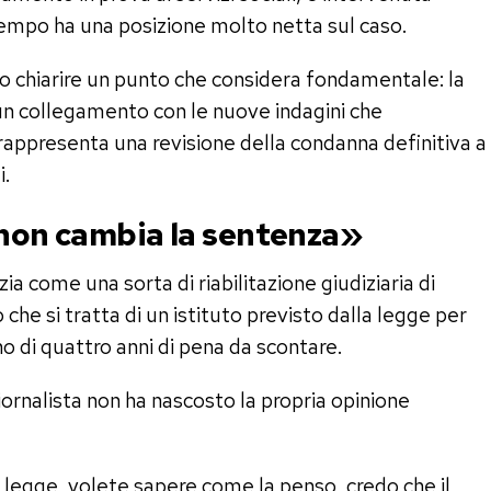
tempo ha una posizione molto netta sul caso.
to chiarire un punto che considera fondamentale: la
un collegamento con le nuove indagini che
ppresenta una revisione della condanna definitiva a
i.
 non cambia la sentenza»
zia come una sorta di riabilitazione giudiziaria di
 che si tratta di un istituto previsto dalla legge per
no di quattro anni di pena da scontare.
 giornalista non ha nascosto la propria opinione
a legge, volete sapere come la penso, credo che il