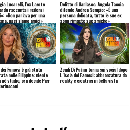
ia Lucarelli, l’ex Laerte
Delitto di Garlasco, Angela Taccia
ardo racconta i «silenzi
difende Andrea Sempio: «È una
vi»: «Non parlava per una
persona delicata, tutte le sue ex
ana, oggi siamo amici»
sono rimaste sue amiche»
 dei Famosi è già stata
Zeudi Di Palma torna sui social dopo
ata nelle Filippine: niente
L’Isola dei Famosi: abbronzatura da
a né studio, ora decide Pier
reality e cicatrici in bella vista
Berlusconi