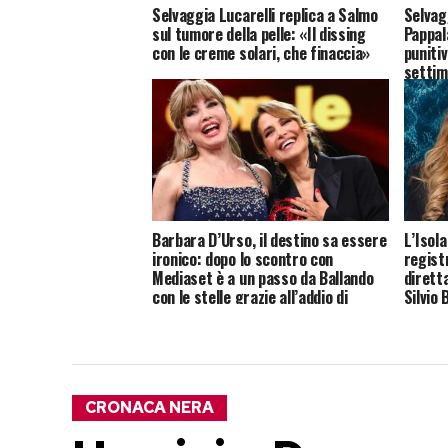
Selvaggia Lucarelli replica a Salmo
Selvagg
sul tumore della pelle: «Il dissing
Pappal
con le creme solari, che finaccia»
puniti
settim
Barbara D’Urso, il destino sa essere
L’Isola
ironico: dopo lo scontro con
registr
Mediaset è a un passo da Ballando
dirett
con le stelle grazie all’addio di
Silvio 
Selvaggia Lucarelli
CRONACA NERA