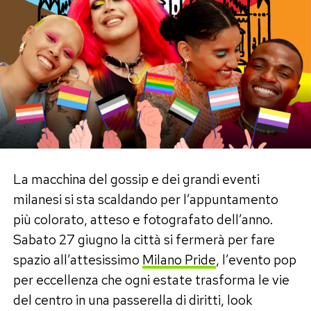
Giorgio Gori: «Va bene la
mitigazione, ma serve anche
l’adattamento»
A rilanciare l’iniziativa è stato anche
Giorgio
Gori
, che ha affidato ai social un commento
destinato a far discutere.
«
Va bene la mitigazione del cambiamento
La macchina del gossip e dei grandi eventi
climatico, ma quanno ce vo’ serve anche
milanesi si sta scaldando per l’appuntamento
l’adattamento.
»
più colorato, atteso e fotografato dell’anno.
Sabato 27 giugno la città si fermerà per fare
Una frase che, letta tra le righe, suona come
spazio all’attesissimo
Milano Pride
, l’evento pop
una critica a quelle posizioni che negli anni hanno
per eccellenza che ogni estate trasforma le vie
guardato con sospetto all’uso dell’aria
del centro in una passerella di diritti, look
condizionata in nome della sostenibilità