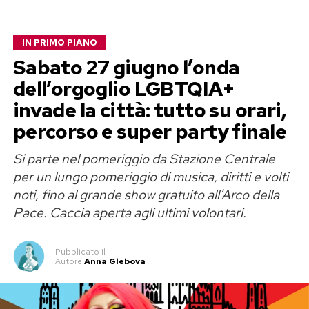
nelle ore più calde
IN PRIMO PIANO
Il piano predisposto dal Campidoglio prevede
Sabato 27 giugno l’onda
l’apertura gratuita di
undici cinema
durante le
dell’orgoglio LGBTQIA+
ore più torride della giornata. Ai grandi schermi
invade la città: tutto su orari,
si aggiungono
biblioteche, teatri e altri spazi
percorso e super party finale
pubblici climatizzati
, trasformati per
l’occasione in veri e propri rifugi contro il caldo.
Si parte nel pomeriggio da Stazione Centrale
per un lungo pomeriggio di musica, diritti e volti
L’obiettivo è semplice: offrire un luogo fresco e
noti, fino al grande show gratuito all’Arco della
sicuro soprattutto ad anziani, persone sole e
Pace. Caccia aperta agli ultimi volontari.
cittadini più vulnerabili, riducendo i rischi sanitari
legati alle temperature estreme e, allo stesso
Pubblicato
il
tempo, contrastando l’isolamento sociale che
Autore
Anna Glebova
spesso accompagna i mesi estivi.