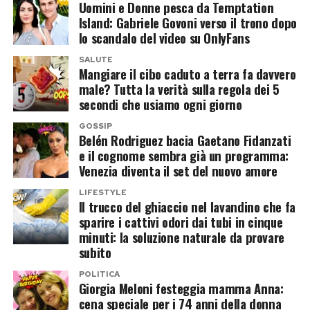
Uomini e Donne pesca da Temptation
piattaforma che ospita spesso battaglie
Island: Gabriele Govoni verso il trono dopo
politiche e culturali molto polarizzanti.
lo scandalo del video su OnlyFans
SALUTE
Non a caso, le immagini del Pride hanno
Mangiare il cibo caduto a terra fa davvero
generato reazioni opposte. Per alcuni si tratta di
male? Tutta la verità sulla regola dei 5
secondi che usiamo ogni giorno
una forma di satira politica. Per altri, invece, il
ricorso a simboli così forti rappresenta
GOSSIP
Belén Rodriguez bacia Gaetano Fidanzati
un’escalation che rischia di alimentare
e il cognome sembra già un programma:
ulteriormente un clima già estremamente teso.
Venezia diventa il set del nuovo amore
LIFESTYLE
Sui social la polemica si ritorce
Il trucco del ghiaccio nel lavandino che fa
sparire i cattivi odori dai tubi in cinque
contro il braccio destro di Musk
minuti: la soluzione naturale da provare
subito
Le parole di Stroppa, però, non hanno affatto
POLITICA
spento la discussione. Anzi. Molti utenti hanno
Giorgia Meloni festeggia mamma Anna:
cena speciale per i 74 anni della donna
ricordato come lo stesso referente italiano di