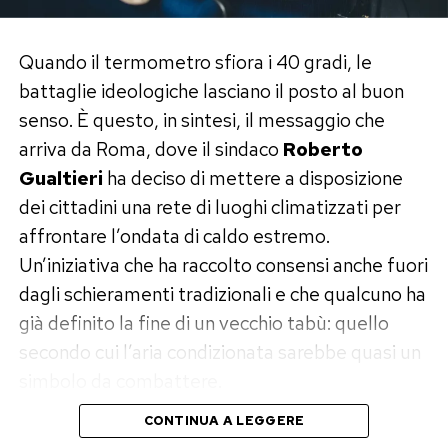
Quando il termometro sfiora i 40 gradi, le
battaglie ideologiche lasciano il posto al buon
senso. È questo, in sintesi, il messaggio che
arriva da Roma, dove il sindaco
Roberto
Gualtieri
ha deciso di mettere a disposizione
dei cittadini una rete di luoghi climatizzati per
affrontare l’ondata di caldo estremo.
Un’iniziativa che ha raccolto consensi anche fuori
dagli schieramenti tradizionali e che qualcuno ha
già definito la fine di un vecchio tabù: quello
secondo cui l’aria condizionata sarebbe quasi un
simbolo da combattere.
CONTINUA A LEGGERE
Cinema gratis e sale climatizzate