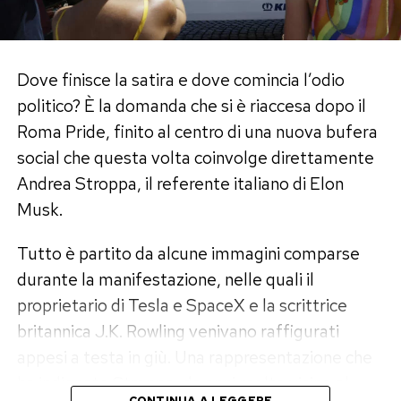
gigantesco party pubblico e completamente
gratuito all’aperto, dove si ballerà fino a tarda
notte.
Dove finisce la satira e dove comincia l’odio
Un Pride per tutti: mappa
politico? È la domanda che si è riaccesa dopo il
dell’accessibilità e zone “relax”
Roma Pride, finito al centro di una nuova bufera
social che questa volta coinvolge direttamente
Gli organizzatori hanno pensato davvero a tutto,
Andrea Stroppa, il referente italiano di Elon
rendendo la manifestazione una delle più
Musk.
inclusive di sempre anche dal punto di vista
logistico. Per chi vuole godersi la sfilata senza
Tutto è partito da alcune immagini comparse
stress, sul sito ufficiale è disponibile una
durante la manifestazione, nelle quali il
speciale mappa dell’accessibilità (scaricabile
proprietario di Tesla e SpaceX e la scrittrice
anche in formato PDF).
britannica J.K. Rowling venivano raffigurati
appesi a testa in giù. Una rappresentazione che
La guida segnala strategicamente le aree
ha indignato Stroppa, da anni molto vicino al
d’ombra per sfuggire alla calura estiva, i punti di
CONTINUA A LEGGERE