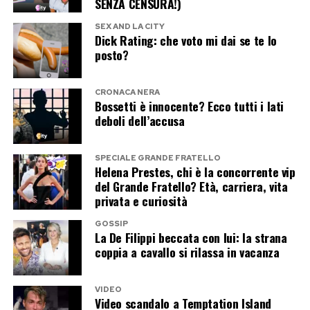
SENZA CENSURA!)
permanente fatta di provocazioni,
SEX AND LA CITY
controprovocazioni e indignazione reciproca.
Dick Rating: che voto mi dai se te lo
posto?
Post Views:
346
CRONACA NERA
Bossetti è innocente? Ecco tutti i lati
deboli dell’accusa
SPECIALE GRANDE FRATELLO
Helena Prestes, chi è la concorrente vip
del Grande Fratello? Età, carriera, vita
privata e curiosità
GOSSIP
La De Filippi beccata con lui: la strana
coppia a cavallo si rilassa in vacanza
VIDEO
Video scandalo a Temptation Island