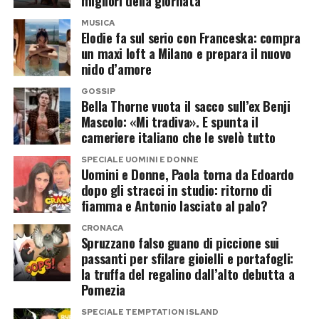
migliori della giornata
dedicato (
volontari.milanopride.it
) per dare una
immagini esibite durante il corteo, giudicandole
mano a gestire la sfilata e fare la differenza nel
MUSICA
eccessive e di cattivo gusto. Dall’altra chi ha
Elodie fa sul serio con Franceska: compra
giorno più colorato dell’anno.
ricordato come tanto Musk quanto Rowling
un maxi loft a Milano e prepara il nuovo
nido d’amore
siano diventati negli ultimi anni bersagli
privilegiati delle associazioni LGBTQ+ a causa
Post Views:
912
GOSSIP
Bella Thorne vuota il sacco sull’ex Benji
delle loro posizioni sulle persone transgender e
Mascolo: «Mi tradiva». E spunta il
di numerose dichiarazioni considerate divisive.
cameriere italiano che le svelò tutto
SPECIALE UOMINI E DONNE
Le accuse a Musk e Rowling e il
Uomini e Donne, Paola torna da Edoardo
dopo gli stracci in studio: ritorno di
clima sempre più acceso
fiamma e Antonio lasciato al palo?
La polemica, infatti, si inserisce in uno scontro
CRONACA
Spruzzano falso guano di piccione sui
culturale che dura ormai da tempo. J.K. Rowling
passanti per sfilare gioielli e portafogli:
è stata più volte contestata per le sue prese di
la truffa del regalino dall’alto debutta a
Pomezia
posizione sul tema dell’identità di genere,
mentre Elon Musk ha trasformato X in una
SPECIALE TEMPTATION ISLAND