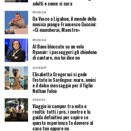
adulti e come si cura
MUSICA
Da Vasco a Ligabue, il mondo della
musica piange Francesco Guccini:
«Ci mancherai, Maestro»
MUSICA
Al Bano bloccato su un volo
Ryanair: i passeggeri gli chiedono
di cantare, ma lui dice no
GOSSIP
Elisabetta Gregoraci si gode
l’estate in Sardegna: mare, amici
e il dolce messaggio per il figlio
Nathan Falco
VIAGGI
Viaggio in camper tra mito e
realtà: tutti i pro, i contro e la
guida definitiva per capire se
questa esperienza fa davvero al
caso tuo oppure no