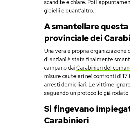
scandite e chiare. Poi l’appuntamento
gioielli e quant’altro.
A smantellare questa
provinciale dei Carab
Una vera e propria organizzazione cr
di anziani è stata finalmente smante
campano dai
Carabinieri del coman
misure cautelari nei confronti di 17 
arresti domiciliari. Le vittime ignar
seguendo un protocollo già rodato c
Si fingevano impiegat
Carabinieri