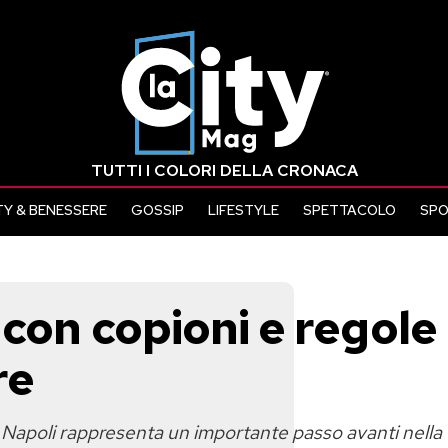
TUTTI I COLORI DELLA CRONACA
Y & BENESSERE
GOSSIP
LIFESTYLE
SPETTACOLO
SP
 con copioni e regole
re
 Napoli rappresenta un importante passo avanti nella