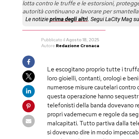
lotta contro le truffe e le estorsioni, proteg
autorità continuano a lavorare per smantellare 
Le notizie
prima degli altri
. Segui LaCity Mag s
Pubblicato
il
Agosto 18, 2025
Autore
Redazione Cronaca
Le escogitano proprio tutte i truffa
loro gioielli, contanti, orologi e ben
numerose misure cautelari contro de
questa operazione hanno sequestrato 
telefonisti della banda dovevano re
propri vademecum e regole da segui
malcapitati. Tutto partiva dalla te
si dovevano dire in modo impeccab