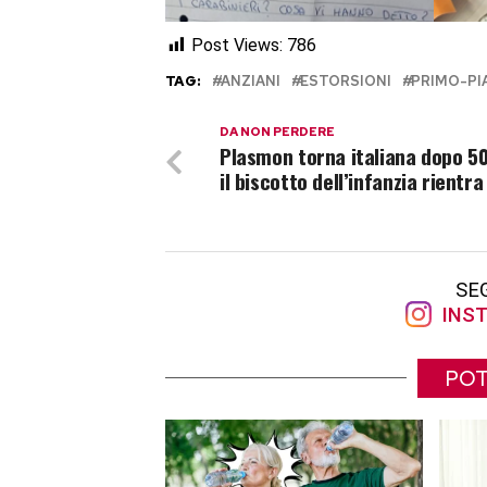
Post Views:
786
TAG:
ANZIANI
ESTORSIONI
PRIMO-PI
DA NON PERDERE
Plasmon torna italiana dopo 50
il biscotto dell’infanzia rientr
SE
INST
POT