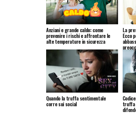
Anziani e grande caldo: come
La pre
prevenire i rischi e affrontare le
Ecco p
alte temperature in sicurezza
abbass
preocc
Quando la truffa sentimentale
Codice
corre sui social
truffa
difend