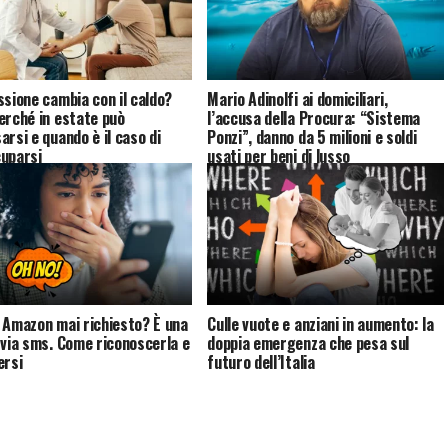
ssione cambia con il caldo?
Mario Adinolfi ai domiciliari,
erché in estate può
l’accusa della Procura: “Sistema
arsi e quando è il caso di
Ponzi”, danno da 5 milioni e soldi
uparsi
usati per beni di lusso
 Amazon mai richiesto? È una
Culle vuote e anziani in aumento: la
 via sms. Come riconoscerla e
doppia emergenza che pesa sul
ersi
futuro dell’Italia