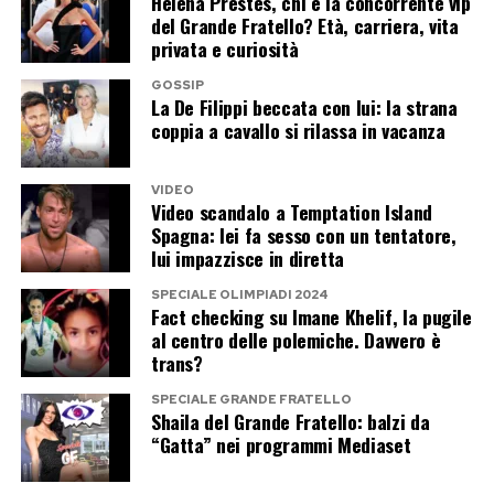
Helena Prestes, chi è la concorrente vip
del Grande Fratello? Età, carriera, vita
privata e curiosità
GOSSIP
La De Filippi beccata con lui: la strana
coppia a cavallo si rilassa in vacanza
VIDEO
Video scandalo a Temptation Island
Spagna: lei fa sesso con un tentatore,
lui impazzisce in diretta
SPECIALE OLIMPIADI 2024
Fact checking su Imane Khelif, la pugile
al centro delle polemiche. Davvero è
trans?
SPECIALE GRANDE FRATELLO
Shaila del Grande Fratello: balzi da
“Gatta” nei programmi Mediaset