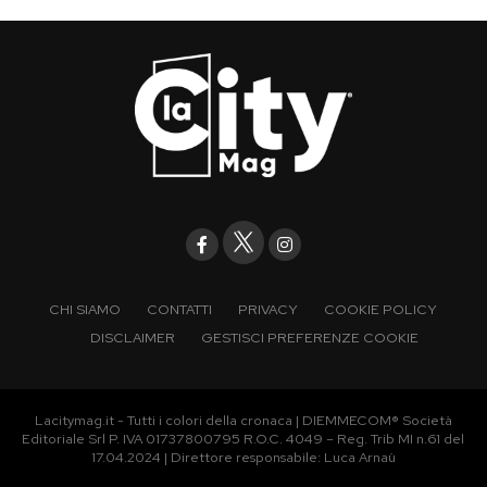
CHI SIAMO
CONTATTI
PRIVACY
COOKIE POLICY
DISCLAIMER
GESTISCI PREFERENZE COOKIE
Lacitymag.it - Tutti i colori della cronaca | DIEMMECOM® Società
Editoriale Srl P. IVA 01737800795 R.O.C. 4049 – Reg. Trib MI n.61 del
17.04.2024 | Direttore responsabile: Luca Arnaù