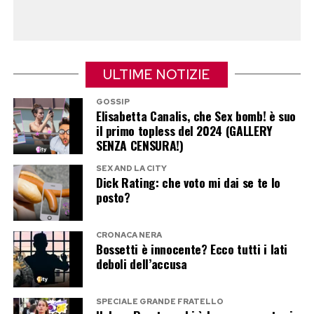
l’Italia, scelta spesso da star internazionali e
personalità politiche per le vacanze estive.
Panarea, dal canto suo, ringrazia: quando
arrivano due Clinton insieme, anche una
ULTIME NOTIZIE
semplice passeggiata diventa notizia.
GOSSIP
Elisabetta Canalis, che Sex bomb! è suo
Post Views:
380
il primo topless del 2024 (GALLERY
SENZA CENSURA!)
SEX AND LA CITY
Dick Rating: che voto mi dai se te lo
posto?
CRONACA NERA
Bossetti è innocente? Ecco tutti i lati
deboli dell’accusa
SPECIALE GRANDE FRATELLO