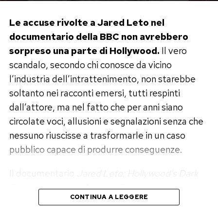
Le accuse rivolte a Jared Leto nel
documentario della BBC non avrebbero
sorpreso una parte di Hollywood.
Il vero
scandalo, secondo chi conosce da vicino
l’industria dell’intrattenimento, non starebbe
soltanto nei racconti emersi, tutti respinti
dall’attore, ma nel fatto che per anni siano
circolate voci, allusioni e segnalazioni senza che
nessuno riuscisse a trasformarle in un caso
pubblico capace di produrre conseguenze.
Il documentario
Jared Leto: Hollywood’s Dark
Secret
, diretto da Alice McShane, ha richiesto
CONTINUA A LEGGERE
circa diciotto mesi di lavoro. Dieci donne hanno
accettato di parlare e quattro hanno formulato