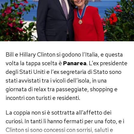
di Epstein, una scelta che, secondo alcune e-
nella quale nessuno protegge apertamente
mail citate dalle ricostruzioni giornalistiche,
nessuno, ma tutti trovano una buona ragione
avrebbe dovuto attirare meno attenzioni
per voltarsi dall’altra parte. Il produttore teme
rispetto ad altre soluzioni.
di perdere il film, l’agente il cliente, il giornalista
l’accesso alle star e la presunta vittima la
Le distanze dal giro di Epstein e
propria carriera.
l’ultima telefonata
Bill e Hillary Clinton si godono l’Italia, e questa
La nuova strategia delle star:
volta la tappa scelta è
Panarea
. L’ex presidente
Pur mantenendo un rapporto personale con
degli Stati Uniti e l’ex segretaria di Stato sono
negare e aspettare
Epstein, Shuliak avrebbe cercato di prendere le
stati avvistati tra i vicoli dell’isola, in una
distanze dalle attività che ruotavano attorno al
Dopo il #MeToo, la gestione degli scandali è
giornata di relax tra passeggiate, shopping e
finanziere. In una comunicazione riportata dalla
cambiata. Alle lunghe interviste riparatorie e
incontri con turisti e residenti.
stampa americana gli avrebbe scritto: «Per
alle scuse pubbliche si è sostituita una strategia
favore divertiti, ma tienimi lontana da tutto
La coppia non si è sottratta all’affetto dei
molto più semplice: negare in poche righe,
questo», riferendosi al suo giro di giovani donne.
curiosi. In tanti li hanno fermati per una foto, e i
evitare altre dichiarazioni e attendere che
Clinton si sono concessi con sorrisi, saluti e
l’attenzione si sposti altrove.