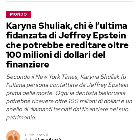
accuse relative a possibili condotte penalmente
MONDO
rilevanti. I fatti raccontati si collocherebbero tra
Karyna Shuliak, chi è l’ultima
il 2002 e il 2016, quando alcune delle presunte
fidanzata di Jeffrey Epstein
vittime erano adolescenti. La BBC afferma di
che potrebbe ereditare oltre
avere sottoposto le testimonianze a un lavoro di
verifica; le accuse, però, non risultano accertate
100 milioni di dollari del
giudiziariamente e Jared Leto le ha negate in
finanziere
modo categorico.
Secondo il New York Times, Karyna Shuliak fu
l’ultima persona contattata da Jeffrey Epstein
Jared Leto e le accuse:
prima della morte. Oggi la dentista bielorussa
«Assolutamente false»
potrebbe ricevere oltre 100 milioni di dollari e un
anello di diamanti lasciati dal finanziere nel suo
Dopo la trasmissione del documentario, il
patrimonio.
premio Oscar ha diffuso una dichiarazione molto
netta: «Non ho mai aggredito sessualmente
Pubblicato
il
Autore
Luca Arnaù