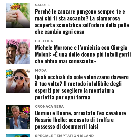
La ricostruzione dei fatti si basa sugli elementi
dei lavori. Il tempo di entrare in acqua,
SALUTE
raccolti dai Carabinieri durante il controllo
Perché le zanzare pungono sempre te e
affrontare qualche onda e respirare lontano da
mai chi ti sta accanto? La clamorosa
effettuato al porto di Ischia e sulle
Palazzo Chigi. Le ferie vere dovrebbero arrivare
scoperta scientifica sull’odore della pelle
contestazioni formulate nei confronti dell’ex
più avanti e Giorgia Meloni dovrebbe
che cambia ogni cosa
cavaliere.
trascorrerle insieme alla figlia Ginevra. Intanto,
POLITICA
Michele Morrone e l’amicizia con Giorgia
però, la premier si è regalata un assaggio
Come previsto dall’ordinamento italiano,
Meloni: «È una delle donne più intelligenti
d’estate a pochi chilometri da Roma.
Rosario Ibello è da considerarsi
presunto
che abbia mai conosciuto»
innocente
fino a un’eventuale sentenza
Giorgia Meloni al mare prima
MODA
Quali occhiali da sole valorizzano davvero
definitiva di condanna.
il tuo volto? Il metodo infallibile degli
dell’autunno politico
esperti per scegliere la montatura
Nelle prossime ore potrebbero emergere
perfetta per ogni forma
Le fotografie mostrano la presidente del
ulteriori dettagli sull’inchiesta e sulla posizione
CRONACA NERA
Consiglio sorridente mentre entra in acqua e si
difensiva dell’ex protagonista di
Uomini e
Uomini e Donne, arrestato l’ex cavaliere
tuffa tra le onde. Nessuna località precisa è
Donne
.
Rosario Ibello: accusato di truffa e
possesso di documenti falsi
stata resa nota, ma il servizio colloca la breve
pausa sul litorale romano e racconta una
Post Views:
172
SPECIALE TEMPTATION ISLAND