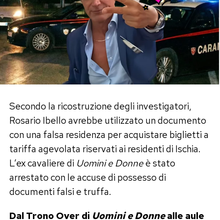
a distanza.
L’attore segue la premier anche sui social e non
ha mai nascosto la propria stima nei suoi
confronti. Una posizione che, soprattutto nel
mondo dello spettacolo, gli è costata critiche e
polemiche.
Secondo la ricostruzione degli investigatori,
Già ospite di
Belve
, Morrone aveva raccontato
Rosario Ibello avrebbe utilizzato un documento
di percepire pregiudizi nei confronti di chi
con una falsa residenza per acquistare biglietti a
esprime idee politiche diverse da quelle
tariffa agevolata riservati ai residenti di Ischia.
considerate prevalenti nell’ambiente artistico,
L’ex cavaliere di
Uomini e Donne
è stato
sostenendo di aver pagato personalmente
arrestato con le accuse di possesso di
questa scelta.
documenti falsi e truffa.
Le polemiche sulle idee politiche
Dal Trono Over di
Uomini e Donne
alle aule