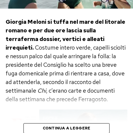
raccontato all’epoca.
Sempre secondo la ricostruzione degli
investigatori, poco prima del controllo l’ex
Da allora l’attore ha scelto di proteggere con
Giorgia Meloni si tuffa nel mare del litorale
cavaliere avrebbe tentato di acquistare un altro
maggiore attenzione la propria sfera privata,
romano e per due ore lascia sulla
biglietto utilizzando lo stesso sistema,
evitando di commentare indiscrezioni
terraferma dossier, vertici e alleati
circostanza che avrebbe aggravato la sua
sentimentali e preferendo che l’attenzione resti
irrequieti.
Costume intero verde, capelli sciolti
posizione.
concentrata soprattutto sul lavoro.
e nessun palco dal quale arringare la folla: la
presidente del Consiglio ha scelto una breve
Le accuse formulate nei suoi confronti sono
Una carriera internazionale e una
fuga domenicale prima di rientrare a casa, dove
quelle di
possesso di documenti falsi
e
vita sempre sotto i riflettori
ad attenderla, secondo il racconto del
truffa ai danni di una compagnia di
settimanale
Chi
, c’erano carte e documenti
navigazione
. Sarà ora l’autorità giudiziaria a
Il successo internazionale conquistato con
365
della settimana che precede Ferragosto.
valutare le responsabilità dell’uomo nel
giorni
ha trasformato Michele Morrone in uno
prosieguo del procedimento.
degli attori italiani più conosciuti all’estero,
rendendo inevitabile anche un’attenzione
Chi è Rosario Ibello
CONTINUA A LEGGERE
costante sulla sua vita personale.