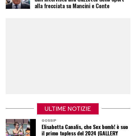
alla frecciata su Mancini e Conte
insieme, la manovra economica e una lunga
serie di questioni destinate a riaccendersi dopo
la pausa estiva.
ULTIME NOTIZIE
GOSSIP
Elisabetta Canalis, che Sex bomb! è suo
La cena con la madre Anna e la
il primo topless del 2024 (GALLERY