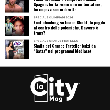
Spagna: lei fa sesso con un tentatore,
Una parentesi riservata che ha riportato le
lui impazzisce in diretta
sorelle Meloni alla dimensione precedente agli
SPECIALE OLIMPIADI 2024
incarichi politici e all’esposizione pubblica:
Fact checking su Imane Khelif, la pugile
al centro delle polemiche. Davvero è
Giorgia lontana dalla presidenza del Consiglio,
trans?
Arianna lontana dall’organizzazione di Fratelli
SPECIALE GRANDE FRATELLO
d’Italia ed entrambe semplicemente figlie
Shaila del Grande Fratello: balzi da
riunite per il compleanno della madre.
“Gatta” nei programmi Mediaset
Due ore di libertà, poi il ritorno ai
dossier
La domenica al mare ha completato il fine
settimana di semi-relax. Meloni ha indossato il
costume, affrontato le onde e recuperato
qualche ora di normalità prima di tornare alle