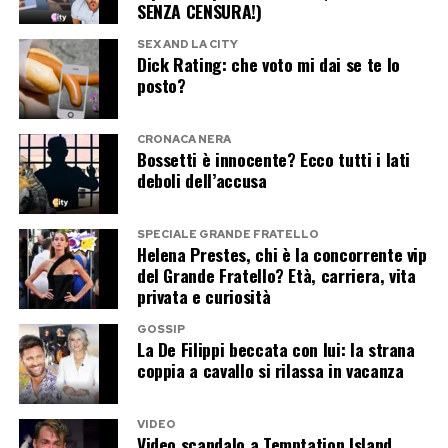
sorella Arianna
SENZA CENSURA!)
SEX AND LA CITY
Il fine settimana era cominciato sabato sera
Dick Rating: che voto mi dai se te lo
posto?
all’Antica Pesa, storico ristorante di Trastevere,
dove Giorgia Meloni e la sorella Arianna hanno
CRONACA NERA
festeggiato i 74 anni della madre Anna Paratore.
Bossetti è innocente? Ecco tutti i lati
Una cena strettamente familiare, senza
deboli dell’accusa
tavolate di partito, ministri o accompagnatori:
soltanto la festeggiata e le sue due figlie.
SPECIALE GRANDE FRATELLO
Helena Prestes, chi è la concorrente vip
del Grande Fratello? Età, carriera, vita
Anna Paratore sarebbe arrivata per prima,
privata e curiosità
seguita da Arianna. La presidente del Consiglio
GOSSIP
ha raggiunto il locale poco dopo, accompagnata
La De Filippi beccata con lui: la strana
coppia a cavallo si rilassa in vacanza
dalla scorta e con un grande mazzo di fiori. Dopo
la cena, la torta e le candeline, le tre sono
rientrate a casa senza prolungare la serata.
VIDEO
Video scandalo a Temptation Island