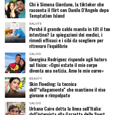
Chi è Simona Giordano, la tiktoker che
permanenza durata soltanto poche ore.
racconta il flirt con Danilo D’Angelo dopo
Temptation Island
Il bagno arriva in un momento politicamente
SALUTE
delicato. Fratelli d’Italia resta il primo partito,
Perché il grande caldo manda in tilt il tuo
ma gli ultimi sondaggi non restituiscono tutti la
intestino? Le spiegazioni dei medici, i
rimedi efficaci e i cibi da scegliere per
stessa fotografia: alcune rilevazioni lo collocano
ritrovare l’equilibrio
intorno al 27%, altre segnalano una discesa più
CALCIO
marcata. A preoccupare il centrodestra è
Georgina Rodriguez risponde agli haters
soprattutto la crescita di Futuro Nazionale di
sul fisico: «Ogni estate il mio corpo
diventa una notizia. Amo le mie curve»
Roberto Vannacci, che sottrae consensi anche al
partito della premier e complica gli equilibri in
BEAUTY
Skin Flooding: la tecnica
vista delle elezioni del 2027.
dell’“allagamento” che mantiene il viso
giovane e rimpolpato
In mare, almeno, il problema delle coalizioni si
CALCIO
riduce a uno solo: restare a galla. Sulla spiaggia,
Urbano Cairo detta la linea sull’Italia:
invece, attendono una maggioranza da tenere
dall’intervista alla Gazzetta dello Sport